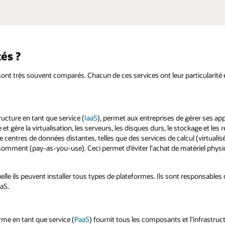
és ?
sont très souvent comparés. Chacun de ces services ont leur particularit
ucture en tant que service (
IaaS
), permet aux entreprises de gérer ses ap
 et gère la virtualisation, les serveurs, les disques durs, le stockage et l
de centres de données distantes, telles que des services de calcul (virtuali
somment (pay-as-you-use). Ceci permet d’éviter l’achat de matériel physi
uelle ils peuvent installer tous types de plateformes. Ils sont responsables
aS.
me en tant que service (
PaaS
) fournit tous les composants et l’infrastruc