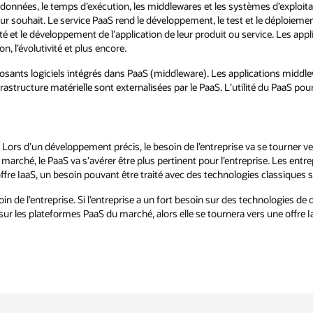
 données, le temps d’exécution, les middlewares et les systèmes d’exploitati
ur souhait. Le service PaaS rend le développement, le test et le déploiemen
é et le développement de l’application de leur produit ou service. Les appl
on, l’évolutivité et plus encore.
posants logiciels intégrés dans PaaS (middleware). Les applications midd
structure matérielle sont externalisées par le PaaS. L’utilité du PaaS pour
. Lors d’un développement précis, le besoin de l’entreprise va se tourner v
é, le PaaS va s’avérer être plus pertinent pour l’entreprise. Les entrepri
offre IaaS, un besoin pouvant être traité avec des technologies classiques se
soin de l’entreprise. Si l’entreprise a un fort besoin sur des technologies 
sur les plateformes PaaS du marché, alors elle se tournera vers une offre I