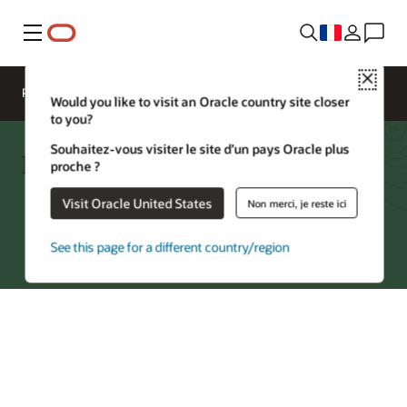
Menu
Close
Présentation
Storage Services
Would you like to visit an Oracle country site closer
to you?
Souhaitez-vous visiter le site d’un pays Oracle plus
FAQ sur File Storage
proche ?
Visit Oracle United States
Non merci, je reste ici
Essayer Oracle Cloud
See this page for a different country/region