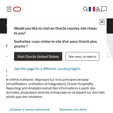
Menu
Contacter
Close
un
Solutions
Secteurs
expert en
Would you like to visit an Oracle country site closer
hôtellerie
to you?
Souhaitez-vous visiter le site d’un pays Oracle plus
OPERA Cloud Reporting and
proche ?
Analytics
Visit Oracle United States
Non merci, je reste ici
See this page for a different country/region
Obtenez de précieuses informations sur votre activité hôtelière. Les
décisions reposant sur les données sont essentielles pour accroître
le chiffre d'affaires. Reposant sur trois principes de base
(simplification, unification et intégration), Oracle Hospitality
Reporting and Analytics extrait des informations à partir des
données, propulsant ainsi les entreprises en se basant sur des faits
plutôt que des intuitions.
Contacter le service commercial
Demander une démo