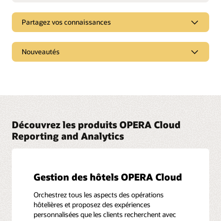
Partagez vos connaissances
Plongez dans les webcasts et podcasts et découvrez
Nouveautés
les dernières tendances du marché, les nouveaux
produits, ainsi que des « conseils et astuces » pour
tirer le meilleur parti des solutions Oracle.
Découvrez les nouvelles fonctionnalités disponibles
dans chaque version de la solution.
Regarder et écouter
Voir les notes de version
Découvrez les produits OPERA Cloud
Reporting and Analytics
Gestion des hôtels OPERA Cloud
Orchestrez tous les aspects des opérations
hôtelières et proposez des expériences
personnalisées que les clients recherchent avec