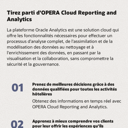
rapides et avisées.
Tirez parti d'OPERA Cloud Reporting and
Standardisez l'expérience utilisateur
Analytics
Fournissez une expérience utilisateur unifiée permettant
La plateforme Oracle Analytics est une solution cloud qui
d'accéder à l'ensemble des rapports sur les hôtels et la
offre les fonctionnalités nécessaires pour effectuer un
restauration
processus d'analyse complet, de l'assimilation et de la
modélisation des données au nettoyage et à
Visualisez les données pour accélérer
l'enrichissement des données, en passant par la
la prise de décision
visualisation et la collaboration, sans compromettre la
sécurité et la gouvernance.
Accédez à des outils de visualisation qui fournissent un
graphique en bâtonnets combinés à une courbe ou en
secteurs pour identifier rapidement les domaines sur
lesquels agir.
01
Prenez de meilleures décisions grâce à des
données qualifiées pour toutes les activités
hôtelières
Obtenez des informations en temps réel avec
OPERA Cloud Reporting and Analytics.
02
Apprenez à mieux comprendre vos clients
pour leur offrir les expériences qu'ils