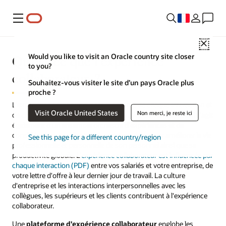
Menu
Close
Qu'est-ce que l'expérience
Would you like to visit an Oracle country site closer
to you?
collaborateur ?
Souhaitez-vous visiter le site d’un pays Oracle plus
proche ?
L'expérience collaborateur est la somme de chaque interaction et
Visit Oracle United States
Non merci, je reste ici
de chaque point de contact du salarié avec son entreprise. Il s'agit
également d'un ensemble orchestré d'expériences et de
considérations que l'entreprise met en place pour améliorer la vie
See this page for a different country/region
professionnelle et personnelle de son personnel ainsi que sa
productivité globale. L'
expérience collaborateur est influencée par
chaque interaction (PDF)
entre vos salariés et votre entreprise, de
votre lettre d'offre à leur dernier jour de travail. La culture
d'entreprise et les interactions interpersonnelles avec les
collègues, les supérieurs et les clients contribuent à l'expérience
collaborateur.
Une
plateforme d'expérience collaborateur
englobe les