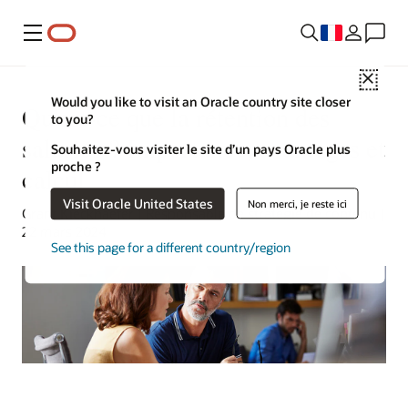
Menu
Close
Would you like to visit an Oracle country site closer
Qu'est-ce que la rétention des
to you?
salariés ? Importance, avantages et
Souhaitez-vous visiter le site d’un pays Oracle plus
proche ?
calcul
Visit Oracle United States
Non merci, je reste ici
Grant Kieckhaefer | Responsable de stratégie de contenu |
22 mars 2024
See this page for a different country/region