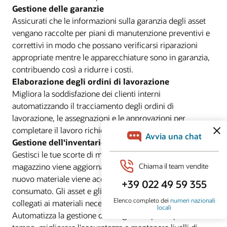
Gestione delle garanzie
Assicurati che le informazioni sulla garanzia degli asset
vengano raccolte per piani di manutenzione preventivi e
correttivi in modo che possano verificarsi riparazioni
appropriate mentre le apparecchiature sono in garanzia,
contribuendo così a ridurre i costi.
Elaborazione degli ordini di lavorazione
Migliora la soddisfazione dei clienti interni
automatizzando il tracciamento degli ordini di
lavorazione, le assegnazioni e le approvazioni per
completare il lavoro richiesto più velocemente.
Gestione dell'inventario
Gestisci le tue scorte di materiali in base alla location. Il
magazzino viene aggiornato in modo dinamico quando il
nuovo materiale viene acquistato e ricevuto o
consumato. Gli asset e gli ordini di lavorazione sono
collegati ai materiali necessari per la manutenzione.
Automatizza la gestione del magazzino per risparmiare