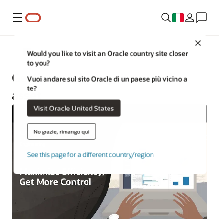
Menu
Close
Ingegneria e edilizia
Would you like to visit an Oracle country site closer
to you?
Gestione del progetto e degli
Vuoi andare sul sito Oracle di un paese più vicino a
te?
asset
Visit Oracle United States
No grazie, rimango qui
See this page for a different country/region