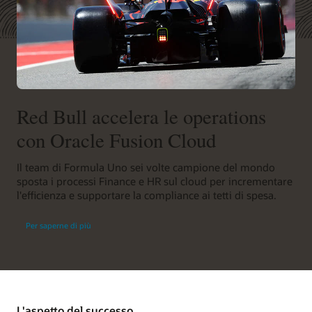
Red Bull accelera le operations
con Oracle Fusion Cloud
Il team di Formula Uno sei volte campione del mondo
sposta i processi Finance e HR sul cloud per incrementare
l'efficienza e supportare la compliance ai tetti di spesa.
Per saperne di più
L'aspetto del successo