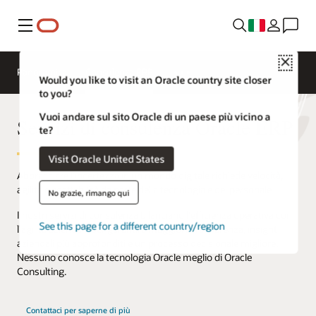
Menu
Close
Panoramica
Consulenza ERP
Would you like to visit an Oracle country site closer
to you?
Vuoi andare sul sito Oracle di un paese più vicino a
Servizi di consulenza Oracle ERP
te?
Visit Oracle United States
Abbracciare l'incertezza in un mondo digitale richiede velocità,
agilità e adattabilità da parte della tecnologia e del personale.
No grazie, rimango qui
I nostri servizi di consulenza bilanciano l'efficienza operativa con
See this page for a different country/region
l'agilità aziendale per garantire maggiore trasparenza, insight
aziendali più approfonditi e un processo decisionale migliore.
Nessuno conosce la tecnologia Oracle meglio di Oracle
Consulting.
Contattaci per saperne di più