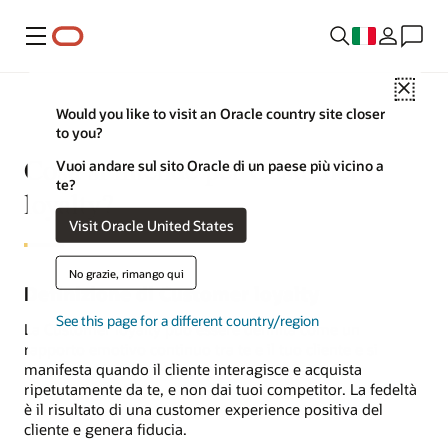
Menu
Close
Would you like to visit an Oracle country site closer
to you?
Cosa si intende per Customer
Vuoi andare sul sito Oracle di un paese più vicino a
te?
loyalty?
Visit Oracle United States
No grazie, rimango qui
Definizione di Customer loyalty
See this page for a different country/region
La Customer loyalty può essere definita come un
rapporto emotivo continuo tra te e il tuo cliente e si
manifesta quando il cliente interagisce e acquista
ripetutamente da te, e non dai tuoi competitor. La fedeltà
è il risultato di una customer experience positiva del
cliente e genera fiducia.