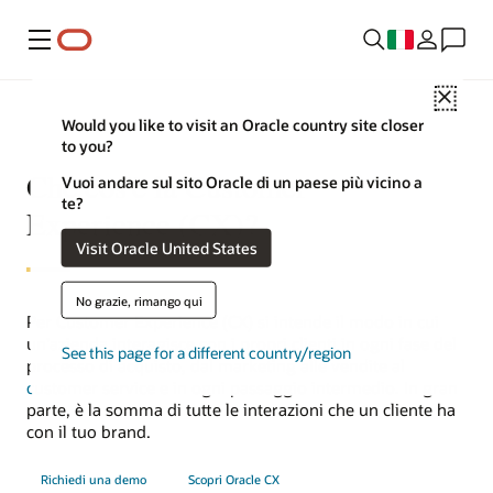
Menu
Close
Would you like to visit an Oracle country site closer
to you?
Che cos'è la Customer
Vuoi andare sul sito Oracle di un paese più vicino a
te?
Experience (CX)?
Visit Oracle United States
No grazie, rimango qui
Per Customer Experience (CX) si intende il modo in cui
un'azienda interagisce con i propri clienti in ogni fase del
See this page for a different country/region
processo di acquisto, dal
marketing
alle
vendite
al
customer service
e in ogni passaggio intermedio. In gran
parte, è la somma di tutte le interazioni che un cliente ha
con il tuo brand.
Richiedi una demo
Scopri Oracle CX