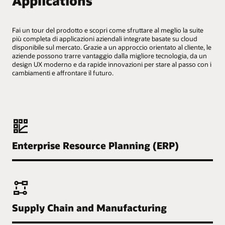
Applications
Belize
Brasil
Fai un tour del prodotto e scopri come sfruttare al meglio la suite
più completa di applicazioni aziendali integrate basate su cloud
Canada - English
disponibile sul mercato. Grazie a un approccio orientato al cliente, le
aziende possono trarre vantaggio dalla migliore tecnologia, da un
Canada - Français
design UX moderno e da rapide innovazioni per stare al passo con i
cambiamenti e affrontare il futuro.
Chile
Colombia
Costa Rica
México
Enterprise Resource Planning (ERP)
Perú
United States
Uruguay
Supply Chain and Manufacturing