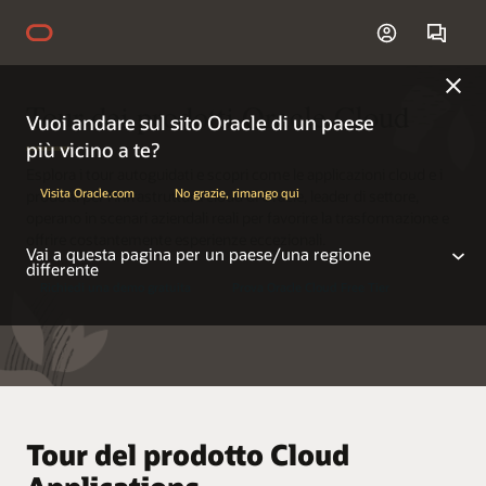
Tour dei prodotti Oracle Cloud
Vuoi andare sul sito Oracle di un paese
più vicino a te?
Esplora i tour autoguidati e scopri come le applicazioni cloud e i
Visita Oracle.com
No grazie, rimango qui
prodotti per l'infrastruttura cloud di Oracle, leader di settore,
operano in scenari aziendali reali per favorire la trasformazione e
offrire costantemente esperienze eccezionali.
Vai a questa pagina per un paese/una regione
differente
Richiedi una demo gratuita
Prova Oracle Cloud Free Tier
Americas
Tour del prodotto Cloud
Argentina