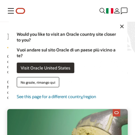
Menu
Close
Perfect Delivery
Would you like to visit an Oracle country site closer
to you?
Vuoi andare sul sito Oracle di un paese più vicino a
te?
Che si tratti di un'azienda o di un individuo, tutti vogliono effettuare
ordini rapidamente, al prezzo che sono disposti a pagare. Vogliono
che i prodotti siano disponibili e che vengano consegnati quando lo
Visit Oracle United States
desiderano, senza danni. E vogliono pagare la fattura agevolmente.
Oracle Fusion Cloud Supply Chain Management and
No grazie, rimango qui
Manufacturing (SCM) ti aiuta a orchestrare ordini e resi, consegnare
con una logistica agile e gestire efficacemente le esigenze del
See this page for a different country/region
commercio globale.