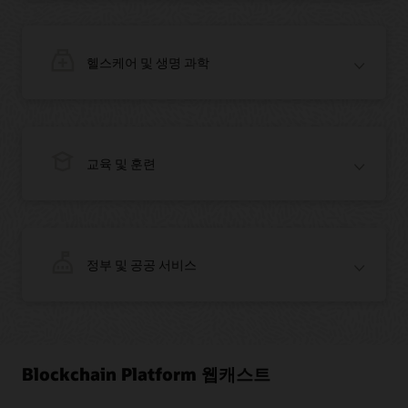
온디맨드 웨비나: Oracle Enterprise Blockchain을 사용해 기업 간 조정
간소화하기
헬스케어 및 생명 과학
블로그: 사전 구성된 Oracle Cloud 도구를 사용하면 누구나 빠르게 블록체인
POC를 구축할 수 있습니다
온디맨드 웨비나: Oracle Enterprise Blockchain을 사용해 기업 간 조정
간소화하기
블로그: 사전 구성된 Oracle Cloud 도구를 사용하면 누구나 빠르게 블록체인
POC를 구축할 수 있습니다
교육 및 훈련
블로그: 블록체인 대표주자 Everledger와 손잡은 Oracle
기사: Everledger의 출처 추적 솔루션의 일부가 된 Oracle Blockchain
Platfor
동영상: 다이아몬드 검증을 위한 Oracle Blockchain Platform(1:42)
블로그: 글로벌 배송 산업 혁신을 위해 9개 시장 리더와의 기술 협업 속도를
끌어올린 Oracle과 CargoSmart 팀
기사: Oracle, 해상운송 블록체인 이니셔티브를 위해 CargoSmart와 손잡다
정부 및 공공 서비스
기사: 블록체인 파일럿 프로젝트를 런치한 CargoSmart, COSCO, SIPG, Tesla
기사: 인도에서의 발전 속도 가속화를 위해 신흥 기술을 활용하는 Oracle
Blockchain Platform 웹캐스트
기사: 요르단 최대 은행, Oracle과 손잡고 역내 블록체인 리더가 되다
기사: Oracle Blockchain 및 OriginTrail Decentralized Knowledge Graph를
활용한 낙농업 공급망의 보안 및 결제 방식 개선
블로그: 브라질의 물류 산업을 혁신하고 전 세계 소비 시장으로 진출하는 Intelipost