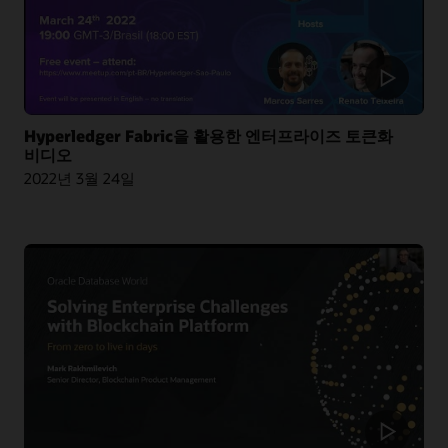
온디맨드 웨비나: 블록체인으로 인한 소비재 산업의 발전
기사: 변조 불가능한 코로나19 시험 결과 제출 및 시각화
블로그: 글로벌 배송 산업 혁신을 위해 9개 시장 리더와의 기술 협업 속도를
끌어올린 Oracle과 CargoSmart 팀
기사: Oracle, 해상운송 블록체인 이니셔티브를 위해 CargoSmart와 손잡다
기사: 블록체인 파일럿 프로젝트를 런치한 CargoSmart, COSCO, SIPG, Tesla
기사: 블록체인 원산지 인증서를 발행한 싱가포르 상무부
Hyperledger Fabric을 활용한 엔터프라이즈 토큰화
비디오
2022년 3월 24일
비디오: HealthSync, Oracle Blockchain을 사용하여 의료 서비스 강화(1:06)
더 알아보기