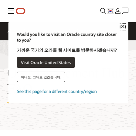
메뉴
Close
개요
Compute Services
Cost Estimator
Would you like to visit an Oracle country site closer
to you?
가까운 국가의 오라클 웹 사이트를 방문하시겠습니까?
Visit Oracle United States
OS Management Hub
아니오. 그대로 있겠습니다.
FAQ
See this page for a different country/region