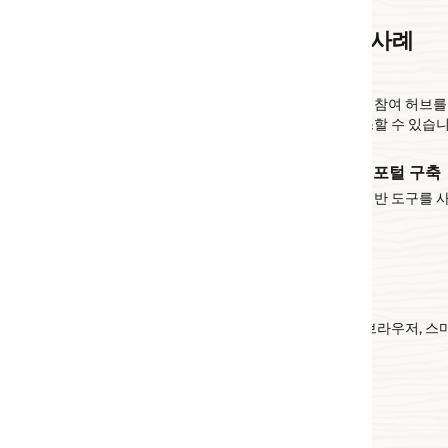
용 사례
여 허브를 생성하는 맞춤형 포털, 웹 사이트 및 복합
할 수 있습니다.
 포털 구축
반 도구를 사용하여 역할 기반의 개인화된 포털 환경을 생성 및
라우저, 스마트폰, 태블릿 및 키오스크에 대한 장치별 포털 환경을