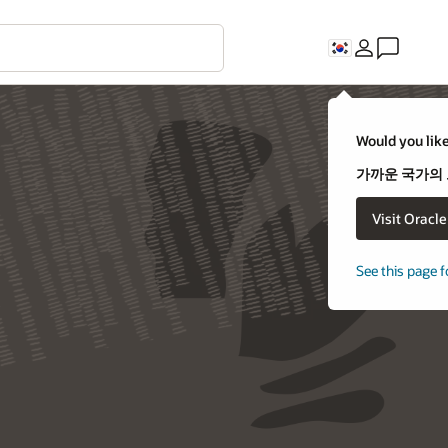
C
요청
uld you like to visit an Oracle country site closer to you?
까운 국가의 오라클 웹 사이트를 방문하시겠습니까?
Visit Oracle United States
아니오. 그대로 있겠습니다.
e this page for a different country/region