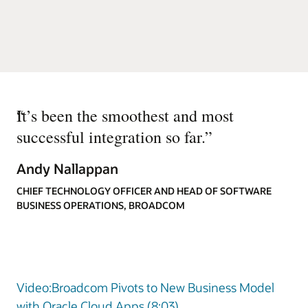
“
It’s been the smoothest and most
successful integration so far.
”
Andy Nallappan
CHIEF TECHNOLOGY OFFICER AND HEAD OF SOFTWARE
BUSINESS OPERATIONS, BROADCOM
Video:Broadcom Pivots to New Business Model
with Oracle Cloud Apps (8:03)