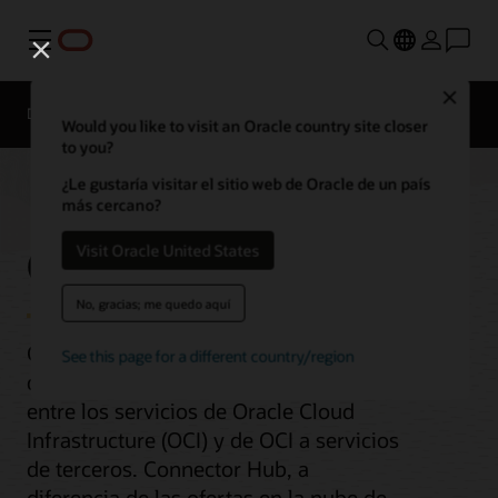
Menú
Close
Descripción general
Would you like to visit an Oracle country site closer
to you?
¿Le gustaría visitar el sitio web de Oracle de un país
más cercano?
Connector Hub
Visit Oracle United States
No, gracias; me quedo aquí
Connector Hub ayuda a los ingenieros
See this page for a different country/region
de la nube a gestionar y mover datos
entre los servicios de Oracle Cloud
Infrastructure (OCI) y de OCI a servicios
de terceros. Connector Hub, a
diferencia de las ofertas en la nube de