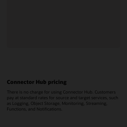
Gestión de identidades
Connector Hub se integra con Oracle
Identity and Access
Management
, que permite a los administradores configurar
fácilmente políticas detalladas que rigen el acceso y la
interacción con los conectores de servicio.
Migra registros y datos de transmisión de forma
gratuita
Connector Hub es un servicio gratuito para todas las
regiones de OCI.
Connector Hub pricing
There is no charge for using Connector Hub. Customers
pay at standard rates for source and target services, such
as Logging, Object Storage, Monitoring, Streaming,
Functions, and Notifications.