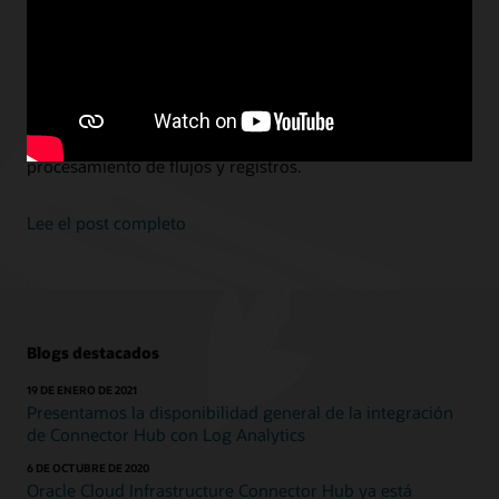
transmisiones y registros en Connector Hub
Vimal Kocherla, gestión de productos, Oracle
Nos complace anunciar la disponibilidad general de
Streaming-as-a-Source y Functions-as-a-Task en
Connector Hub para habilitar escenarios de
procesamiento de flujos y registros.
Lee el post completo
Blogs destacados
19 DE ENERO DE 2021
Presentamos la disponibilidad general de la integración
de Connector Hub con Log Analytics
6 DE OCTUBRE DE 2020
Oracle Cloud Infrastructure Connector Hub ya está