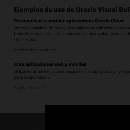
Catálogo
Creador
Ejemplos de uso de Oracle Visual Bui
Personal
Publica 
Accede fác
Comienza d
Define nue
Las aplica
Personalizar o ampliar aplicaciones Oracle Cloud
aplicacion
así que no
aplicación
la nube, d
Obtén la capacidad de crear y personalizar tus aplicaciones para s
multiusuar
Utiliza 
Desarrol
le permite ampliar tus aplicaciones con la misma plataforma de de
Crea apl
Oracle
Con Visual
Oracle Cloud.
Accede f
Cree aplic
Rapidez en
diseño vis
Elige uno 
(PWA) que 
Mira los video tutoriales
comerciale
"arrastrar
servicios 
desarrollo 
Crea aplicaciones web y móviles
Mira un
Vea Visu
Utiliza herramientas visuales basadas en la nube para crear y al
poca programación.
Prueba un tutorial