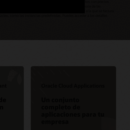
irtuales) y los precios de OCPU (Oracle CPU) para productos con precios
). Las OCPU representan núcleos de CPU físicos. La mayoría de las
asados en x86. Por lo tanto, la tarifa por hora de OCPU a la que se factura
cleo, como las instancias predefinidas. Puedes acceder a los detalles
ant
Oracle Cloud Applications
de
Un conjunto
on
completo de
aplicaciones para tu
empresa