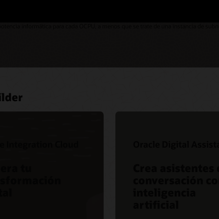
vicios en la nube, las páginas web de Oracle muestran los precios de las vCPU (CPU v
o en el portal, la facturación, etc. siguen utilizando unidades de OCPU (Oracle CPU
físico, por lo que 1 OCPU es el equivalente a 2 vCPU para los recursos informáticos b
 potencia informática para cada OCPU, a menos que se trate de una instancia de subnú
ilder
e Integration Cloud
Oracle Digital Assist
era tu
Crea asistentes 
nsformación
conversación c
tal
inteligencia
artificial