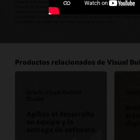
*Para facilitar la comparación de los precios entre los proveedores de ser
basados en recursos informáticos. Los productos en sí, el aprovisionamient
arquitecturas de CPU, incluido el x86, ejecutan dos subprocesos por núcleo 
a los clientes es el doble del precio de vCPU, ya que reciben dos vCPUs de
adicionales que evidencian la diferencia entre OCPU y vCPU
aquí
.
Productos relacionados de Visual Bu
Oracle Visual Builder
Oracl
Studio
Acel
Agiliza el desarrollo
tra
en equipo y la
digi
entrega de software