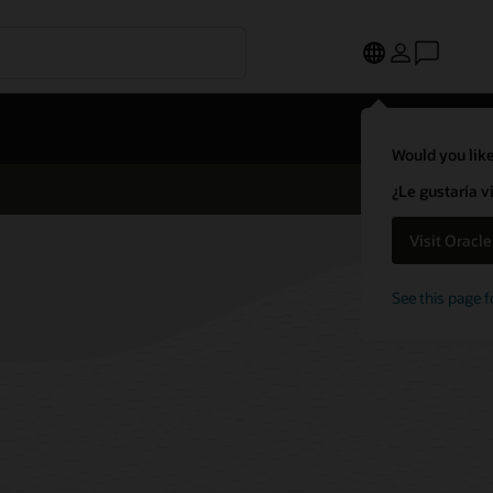
Would you like
¿Le gustaría v
Visit Oracl
See this page f