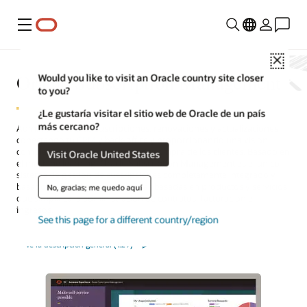
Menú
Close
Oracle Subscription Management
Would you like to visit an Oracle country site closer
to you?
¿Le gustaría visitar el sitio web de Oracle de un país
más cercano?
Administra nuevas suscripciones, renovaciones y actualizaciones
conectando tu
CRM
y back-office y proporcionando una visión
completa del comportamiento de compra de los clientes. Basado en
Visit Oracle United States
el machine learning, Oracle Subscription Management es el único
sistema de gestión de suscripciones completamente integrado y
basado en la nube para empresas basadas en productos y servicios
No, gracias; me quedo aquí
que simplifica la administración de contratos, facturación e
ingresos.
See this page for a different country/region
Ve la descripción general (1:29)