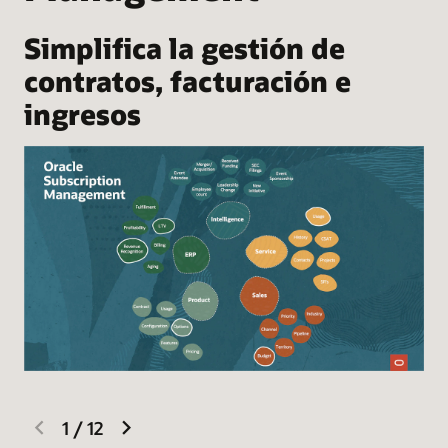
Simplifica la gestión de
contratos, facturación e
ingresos
previous
next
1
/
12
slide
slide