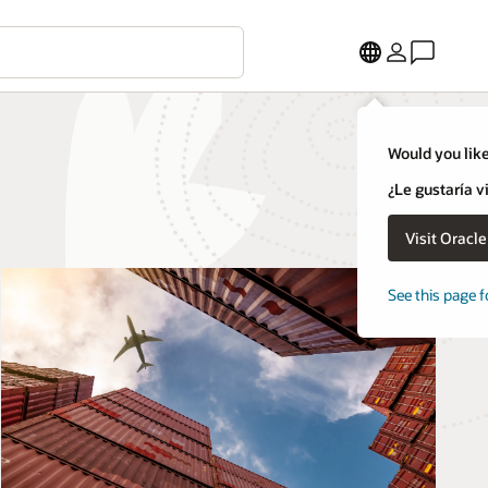
Would you like
¿Le gustaría v
Visit Oracl
See this page f