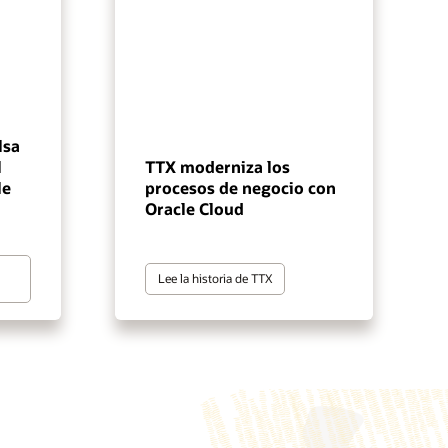
lsa
l
TTX moderniza los
le
procesos de negocio con
Oracle Cloud
Lee la historia de TTX