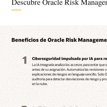
Descubre Oracle Risk Manage
Aplic
Monit
Simpl
decis
media
contro
de se
que re
infor
Beneficios de Oracle Risk Managem
proce
audit
Ayuda a
de segu
Preserva
Utiliza 
1
violaci
Ciberseguridad impulsada por IA para re
proceso
para Fu
de func
pago co
o como 
La IA integrada analiza los accesos para evitar qu
concede
analiza
el tuyo 
antes de su asignación. Automatiza las revisiones 
Facilita
factura
Utiliza 
explicaciones de riesgos en lenguaje sencillo. Solo O
acceso 
detecta
Assuran
auditoría para detectar desviaciones de riesgo y pr
lenguaje
incumpl
acelera
en la nube.
riesgos
Protege
proces
impacto
al info
anterio
Monitor
de acce
adminis