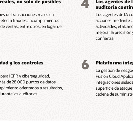
4
reales, no solo de posibles
Los agentes de 
sulta la hoja de datos de Risk Management and
sulta la hoja de datos de Risk Management and
sulta la hoja de datos de Risk Management and
Compliance (PDF)
auditoría conti
Compliance (PDF)
Compliance (PDF)
es de transacciones reales en
Los agentes de IA co
Detecta fraudes, incumplimientos
acciones mediante c
 de ventas, entre otros, en lugar de
actividades, el alcan
mejorar la precisión
confianza.
6
dad y los controles
Plataforma inte
a
La gestión de riesgo
 para ICFR y ciberseguridad,
Fusion Cloud Applica
 más de 28 000 puntos de datos
integraciones aislad
limiento orientados a resultados,
superficie de ataque 
urante las auditorías.
cadena de suministr