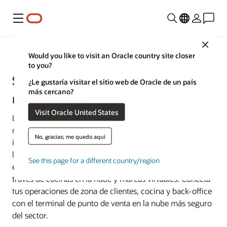
Menú
Close
Alimentos y bebidas
Would you like to visit an Oracle country site closer
to you?
Sistemas de punto de venta para
¿Le gustaría visitar el sitio web de Oracle de un país
más cercano?
restaurantes
Visit Oracle United States
Los sistemas de TPV versátiles y seguros de Oracle para
restaurantes ponen en tu mano una plataforma que
No, gracias; me quedo aquí
impulsa el crecimiento. Consiga que los pedidos en línea,
la entrega y recogida en la acera y los servicios de
See this page for a different country/region
entrega sean eficientes. Amplíe sus opciones de menú a
través de cocinas en la nube y marcas virtuales. Conecta
tus operaciones de zona de clientes, cocina y back-office
con el terminal de punto de venta en la nube más seguro
del sector.