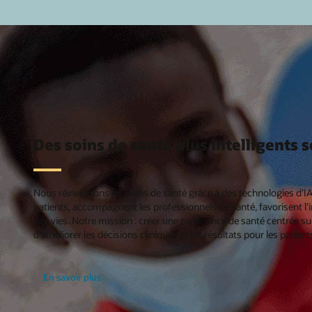
Des soins de santé plus intelligents s
Nous réinventons les soins de santé grâce à des technologies d’
patients, accompagnent les professionnels de santé, favorisent l’
des vies. Notre mission : créer une expérience de santé centrée sur 
d’améliorer les décisions cliniques et les résultats pour les patient
En savoir plus