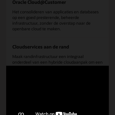
Oracle Cloud@Customer
Het consolideren van applicaties en databases
op een goed presterende, beheerde
infrastructuur, zonder de overstap naar de
openbare cloud te maken.
Cloudservices aan de rand
Maak randinfrastructuur een integraal
onderdeel van een hybride cloudaanpak om een
consistente applicatie- en operationele ervaring
te realiseren.
Cloudwaarneembaarheid en -beheer
van Oracle
Een
pakket van services
voor onmiddellijke
ondervraging van bedrijfsmiddelen en services