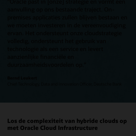
"Oracle past in [onze] strategie en vormt een
aanvulling op ons bestaande traject. On-
premises applicaties zullen blijven bestaan en
we moeten investeren in de vereenvoudiging
ervan. Het ondersteunt onze cloudstrategie
volledig, ondersteunt het gebruik van
technologie als een service en levert
aanzienlijke financiële en
duurzaamheidsvoordelen op."
Bernd Leukert
Chief Technology, Data and Innovation Officer, Deutsche Bank
Los de complexiteit van hybride clouds op
met Oracle Cloud Infrastructure