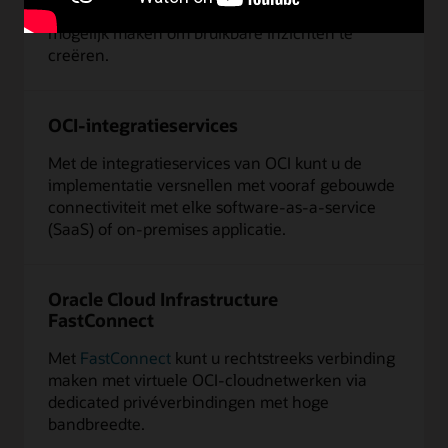
die automatisering van machine learning
mogelijk maken om bruikbare inzichten te
creëren.
OCI-integratieservices
Met de integratieservices van OCI kunt u de
implementatie versnellen met vooraf gebouwde
connectiviteit met elke software-as-a-service
(SaaS) of on-premises applicatie.
Oracle Cloud Infrastructure
FastConnect
Met
FastConnect
kunt u rechtstreeks verbinding
maken met virtuele OCI-cloudnetwerken via
dedicated privéverbindingen met hoge
bandbreedte.