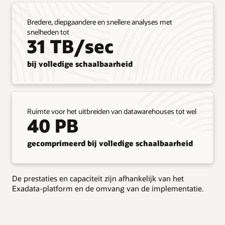
on-
premises
Bredere, diepgaandere en snellere analyses met
naar
snelheden tot
Exadata
31 TB/sec
Database
Service
bij volledige schaalbaarheid
zonder
dat
ze
hun
applicaties
Ruimte voor het uitbreiden van datawarehouses tot wel
hoeven
40 PB
aan
te
gecomprimeerd bij volledige schaalbaarheid
passen.
De
service
ondersteunt
De prestaties en capaciteit zijn afhankelijk van het
alle
Exadata-platform en de omvang van de implementatie.
databasefuncties,
opties
en