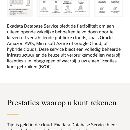
Deze
afbeelding
Exadata Database Service biedt de flexibiliteit om aan
geeft
uiteenlopende zakelijke behoeften te voldoen door te
in
kiezen uit verschillende publieke clouds, zoals Oracle,
drie
Amazon AWS, Microsoft Azure of Google Cloud, of
kolommen
hybride clouds. Deze service biedt een volledig beheerde
een
infrastructuur en de keuze uit verbruiksmodellen waarbij
algemeen
licenties zijn inbegrepen of waarbij u uw eigen licenties
overzicht
kunt gebruiken (BYOL).
van
Oracle
Exadata
Database
Service
Prestaties waarop u kunt rekenen
en
de
bedrijfswaarde
ervan.
Tijd is geld in de cloud. Exadata Database Service biedt
In