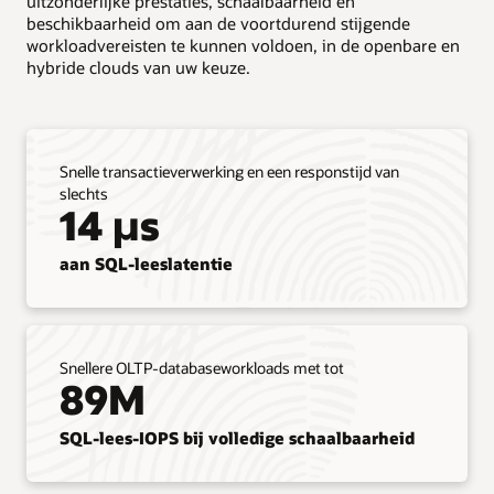
uitzonderlijke prestaties, schaalbaarheid en
de
beschikbaarheid om aan de voortdurend stijgende
eerste
workloadvereisten te kunnen voldoen, in de openbare en
kolom
hybride clouds van uw keuze.
met
de
titel
'Move
Snelle transactieverwerking en een responstijd van
as
slechts
is'
14 µs
(Ongewijzigd
verplaatsen)
wordt
aan SQL-leeslatentie
getoond
dat
klanten
alle
Snellere OLTP-databaseworkloads met tot
Oracle
89M
Database-
workloads
kunnen
SQL-lees-IOPS bij volledige schaalbaarheid
verplaatsen
van