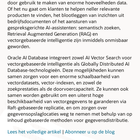
vereenvoudigd
door gebruik te maken van enorme hoeveelheden data.
met
Of het nu gaat om klanten te helpen neller relevante
ingebouwde
producten te vinden, het blootleggen van inzichten uit
automatisering.
bedrijfsdocumenten of het aansturen van
Door
gespreksgerichte AI-assistenten: semantisch zoeken,
te
Retrieval Augmented Generation (RAG) en
kiezen
vectorgebaseerde intelligentie zijn inmiddels onmisbaar
voor
geworden.
een
Oracle AI Database integreert zowel AI Vector Search voor
gedeelde
vectorgebaseerde intelligentie als Globally Distributed AI
of
Database-technologieën. Deze mogelijkheden kunnen
dedicated
samen zorgen voor een enorme schaalbaarheid van
infrastructuur
vectordatasets, vector-indexen, en zowel de
met
zoekprestaties als de doorvoercapaciteit. Ze kunnen ook
flexible
samen worden gebruikt om een uiterst hoge
schaalbaarheid
beschikbaarheid van vectorgegevens te garanderen via
van
Raft-gebaseerde replicatie, en om zorgen over
resources,
gegevensopslaglocaties weg te nemen met behulp van op
beveiliging
inhoud gebaseerde methoden voor gegevensdistributie.
en
hoge
Lees het volledige artikel
|
Abonneer u op de blog
prestaties
voor