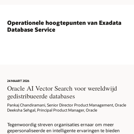
In
de
tweede
Operationele hoogtepunten van Exadata
kolom
met
Database Service
de
titel
'Exadata
Database
Service'
wordt
getoond
dat
beheerders
24 MAART 2026
Oracle AI Vector Search voor wereldwijd
volledige
operationele
gedistribueerde databases
controle
Pankaj Chandiramani, Senior Director Product Management, Oracle
behouden,
Deeksha Sehgal, Principal Product Manager, Oracle
terwijl
het
beheer
Tegenwoordig streven organisaties ernaar om meer
wordt
gepersonaliseerde en intelligente ervaringen te bieden