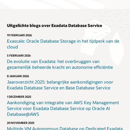
alle
Oracle
AI
Database-
Uitgelichte blogs over Exadata Database Service
workloads
kunt
19 FEBRUARI 2026
u
Exascale: Oracle Database Storage in het tijdperk van de
het
cloud
beheer
5 FEBRUARI 2026
vereenvoudigen
De evolutie van Exadata: het overbruggen van
en
gezamenlijk beheerde kracht en autonome efficiëntie
de
kosten
8 JANUARI 2026
verlagen.
Jaaroverzicht 2025: belangrijke aankondigingen voor
De
Exadata Database Service en Base Database Service
Exadata
1 DECEMBER 2025
Database
Aankondiging van integratie van AWS Key Management
Service
Service voor Exadata Database Service op Oracle AI
op
Database@AWS
Exascale
Infrastructure,
20 NOVEMBER 2025
beschikbaar
Multiple VM Autonomous Database op Dedicated Exadata