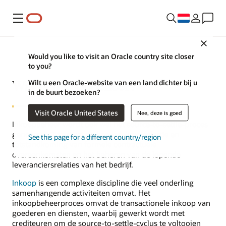
Menu
Close
Would you like to visit an Oracle country site closer
to you?
Wat is inkoopbeheer?
Wilt u een Oracle-website van een land dichter bij u
in de buurt bezoeken?
Visit Oracle United States
Nee, deze is goed
Inkoopbeheer wordt ook wel het source-to-settle-proces
genoemd. Dit omvat de beoordeling, selectie en
See this page for a different country/region
totstandkoming van formele contractuele
overeenkomsten en het beheren van de lopende
leveranciersrelaties van het bedrijf.
Inkoop
is een complexe discipline die veel onderling
samenhangende activiteiten omvat. Het
inkoopbeheerproces omvat de transactionele inkoop van
goederen en diensten, waarbij gewerkt wordt met
crediteuren om de source-to-settle-cyclus te voltooien