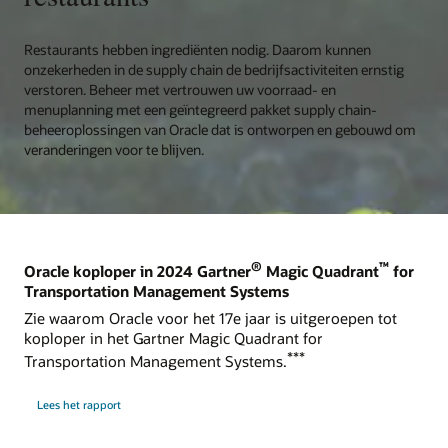
Restaurants hebben ingrediënten nodig. Daarom kunnen
onzekerheden in de supply chain de bedrijfsactiviteiten ernstig
verstoren. Beheer met vertrouwen uw voorraad- en
menuplanning met een geïntegreerd pakket supply chain-
beheeroplossingen van Oracle dat is ontworpen en gebouwd om
veranderingen voor te blijven.
®
™
Oracle koploper in 2024 Gartner
Magic Quadrant
for
Transportation Management Systems
Zie waarom Oracle voor het 17e jaar is uitgeroepen tot
koploper in het Gartner Magic Quadrant for
***
Transportation Management Systems.
Lees het rapport