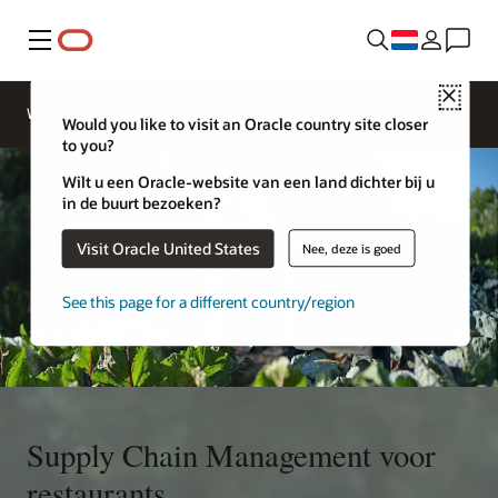
Menu
Neem
Close
contact op
Webinars
Business Insights
More
met Oracle
Would you like to visit an Oracle country site closer
Restaurants
to you?
Wilt u een Oracle-website van een land dichter bij u
in de buurt bezoeken?
Visit Oracle United States
Nee, deze is goed
See this page for a different country/region
Supply Chain Management voor
restaurants