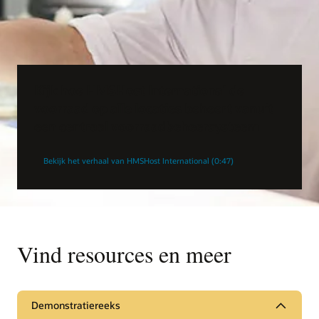
Kijk hoe HMSHost International de
voorraad op alle locaties beheert vanuit
een centraal voorraadbeheersysteem
Bekijk het verhaal van HMSHost International (0:47)
Vind resources en meer
Demonstratiereeks