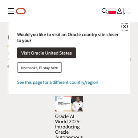
Menu
Close
Oracle Autonomous AI Lakehouse
Would you like to visit an Oracle country site closer
to you?
Visit Oracle United States
Run AI on all your data in a simple, secure, and pay-per-use
manner, using the best of open source data lake technologies and
enterprise data warehouse capabilities.
No thanks, I'll stay here
See this page for a different country/region
Try Oracle Autonomous AI Lakehouse for free
Oracle AI
World 2025:
Introducing
Oracle
Autonomous