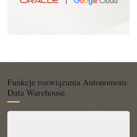
Funkcje rozwiązania Autonomous
Data Warehouse
Nowoczesna platforma danych do
wyciągania wniosków biznesowych
Oracle Autonomous Data Warehouse odgrywa centralną
rolę zarówno jako silnik analityczny, jak i zoptymalizowany