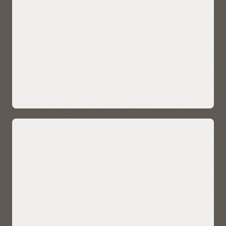
magazyn danych dla repozytorium danych. Użytkownicy
mogą uzyskiwać dostęp do repozytorium za pomocą
wydajnego i otwartego motoru przetwarzania SQL usługi
Autonomous Data Warehouse. Uzyskuj wgląd w dane,
uruchamiając analizy z wbudowaną sztuczną inteligencją,
uczeniem maszynowym, wykresami, przestrzenią i nie tylko.
Analizuj dane w wielu chmurach i magazynach danych za
pomocą wbudowanych łączników lub analizuj dane,
używając wysoce wydajnej łączności Apache Spark i Python.
Eksploracja repozytorium danych w OCI
Uproszczone zarządzanie hurtownią
danych dzięki wbudowanej
automatyzacji
Funkcje autonomicznego zarządzania, takie jak dostarczanie,
konfigurowanie, zabezpieczanie, dostrajanie i skalowanie,
eliminują prawie wszystkie ręczne i złożone zadania, które
mogą spowodować błąd ludzki. Autonomiczne zarządzanie
umożliwia klientom uruchamianie wysokowydajnej, wysoce
dostępnej i bezpiecznej hurtowni danych przy jednoczesnym
uruchamianiu tysięcy baz danych bez konieczności
administrowania.