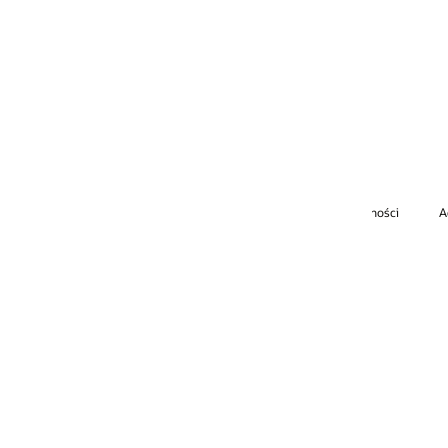
ności
Ad Choices
Kariera
Rozpocznij subskrypcję wiadomości e-mail