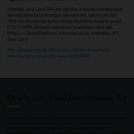
Interfejs Java Card API jest zgodny z międzynarodowymi
standardami bezpiecznych elementów, takimi jak ISO
7816 lub standardy komunikacji mobilnej wydane przez
ETSI / 3GPP. Główne standardy branżowe, takie jak
EMVCo i GlobalPlatform, odnoszą się do interfejsu API
Java Card.
Aby uzyskać więcej informacji, pobierz dokument
informacyjny dotyczący Java Card (PDF)
Oracle Java Card Development Kit
Technologia Oracle Java Card umożliwia programowanie urządzeń
wbudowanych dostosowanych do wykonywania określonych
zadań. Wśród wielu zastosowań można wymienić karty SIM i
wbudowane karty SIM w systemach telekomunikacyjnych, płatności