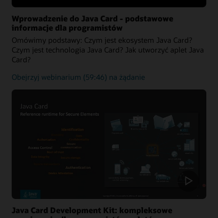
Wprowadzenie do Java Card - podstawowe
informacje dla programistów
Omówimy podstawy: Czym jest ekosystem Java Card?
Czym jest technologia Java Card? Jak utworzyć aplet Java
Card?
Podstawowowe
Obejrzyj webinarium
(59:46) na żądanie
informacje
dotyczące
platformy
Java
Card
Java Card Development Kit: kompleksowe