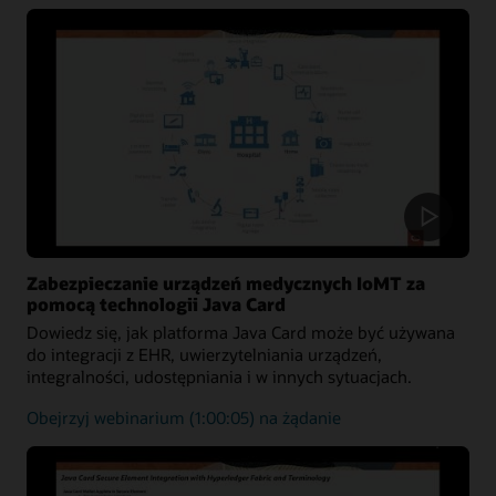
wielochmurowe
Zabezpieczanie urządzeń medycznych IoMT za
pomocą technologii Java Card
Dowiedz się, jak platforma Java Card może być używana
do integracji z EHR, uwierzytelniania urządzeń,
integralności, udostępniania i w innych sytuacjach.
Wykorzystanie
Obejrzyj webinarium
(1:00:05) na żądanie
platformy
Java
Card