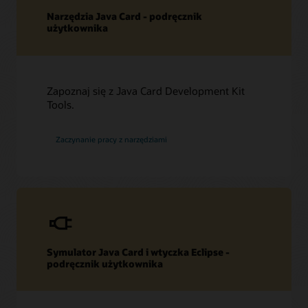
Zasoby techniczne
Narzędzia Java Card - podręcznik
Pobrania
użytkownika
Forum dla programistów
Arkusz danych (PDF)
Inne zasoby techniczne (PDF)
Forum dla programistów
Powiązane materiały
Często zadawane pytania dotyczące technologii Java
Zapoznaj się z Java Card Development Kit
Card
Tools.
Forum Java Card
Blog na temat technologii Java Card
Zaczynanie pracy z narzędziami
Symulator Java Card i wtyczka Eclipse -
podręcznik użytkownika