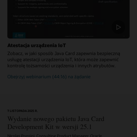
transakcji
dodawanych
do
blockchain
Atestacja urządzenia IoT
Zobacz, w jaki sposób Java Card zapewnia bezpieczną
usługę atestacji urządzenia IoT, która może zapewnić
kontrolę tożsamości urządzenia i innych atrybutów.
Jak
Obejrzyj webinarium
(44:16) na żądanie
technologia
Java
Card
zapewnia
atestację
7 LISTOPADA 2025 R.
urządzenia
Wydanie nowego pakietu Java Card
Development Kit w wersji 25.1
Nicolas Ponsini, Consulting Product Manager, Oracle