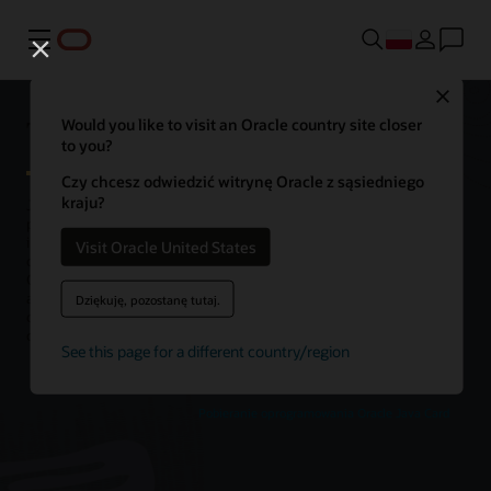
Menu
Close
Technologia Oracle Java Card
Would you like to visit an Oracle country site closer
to you?
Czy chcesz odwiedzić witrynę Oracle z sąsiedniego
kraju?
Java Card to jedna z najlepszych otwartych, interoperacyjnych
platform dla elementów bezpiecznych, umożliwiająca kartom
inteligentnym i innym zabezpieczonym przed manipulacją chipom
Visit Oracle United States
obsługę wielu aplikacji wykorzystujących technologię Java. Java
Card to platforma wykonawcza umożliwiająca przechowywanie i
aktualizowanie wielu aplikacji na jednym urządzeniu o
Dziękuję, pozostanę tutaj.
ograniczonych zasobach, zachowując przy tym najwyższe poziomy
certyfikacji i zgodności ze standardami.
See this page for a different country/region
Pobieranie oprogramowania Oracle Java Card