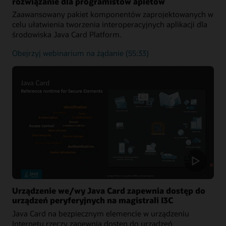
rozwiązanie dla programistów apletów
Zaawansowany pakiet komponentów zaprojektowanych w
celu ułatwienia tworzenia interoperacyjnych aplikacji dla
środowiska Java Card Platform.
Java
Obejrzyj webinarium na żądanie
(55:33)
Card
Development
Kit:
kompleksowe
rozwiązanie
dla
programistów
apletów
Urządzenie we/wy Java Card zapewnia dostęp do
urządzeń peryferyjnych na magistrali I3C
Java Card na bezpiecznym elemencie w urządzeniu
Internetu rzeczy zapewnia dostęp do urządzeń