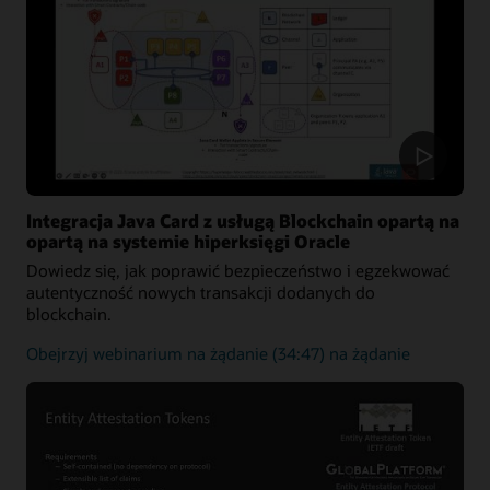
do
zabezpieczania
rozwiązań
medycznych
Integracja Java Card z usługą Blockchain opartą na
opartą na systemie hiperksięgi Oracle
Dowiedz się, jak poprawić bezpieczeństwo i egzekwować
autentyczność nowych transakcji dodanych do
blockchain.
Jak
Obejrzyj webinarium na żądanie
(34:47) na żądanie
zwiększyć
bezpieczeństwo
i
egzekwować
autentyczność
nowych