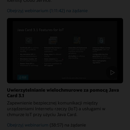
Uwierzytelnianie
Obejrzyj webinarium
(1:11:42) na żądanie
użytkownika
Uwierzytelnianie wielochmurowe za pomocą Java
Card 3.1
Zapewnienie bezpiecznej komunikacji między
urządzeniami Internetu rzeczy (IoT) a usługami w
chmurze IoT przy użyciu Java Card.
Uwierzytelnianie
Obejrzyj webinarium
(38:57) na żądanie