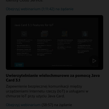
Uwierzytelnianie
Obejrzyj webinarium
(1:11:42) na żądanie
użytkownika
Uwierzytelnianie wielochmurowe za pomocą Java
Card 3.1
Zapewnienie bezpiecznej komunikacji między
urządzeniami Internetu rzeczy (IoT) a usługami w
chmurze IoT przy użyciu Java Card.
Uwierzytelnianie
Obejrzyj webinarium
(38:57) na żądanie