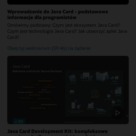
Wprowadzenie do Java Card - podstawowe
informacje dla programistów
Omówimy podstawy: Czym jest ekosystem Java Card?
Czym jest technologia Java Card? Jak utworzyć aplet Java
Card?
Podstawowowe
Obejrzyj webinarium
(59:46) na żądanie
informacje
dotyczące
platformy
Java
Card
Java Card Development Kit: kompleksowe