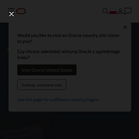
Menu
Close
Technologia Oracle Java Card
Would you like to visit an Oracle country site closer
to you?
Czy chcesz odwiedzić witrynę Oracle z sąsiedniego
kraju?
Java Card to jedna z najlepszych otwartych, interoperacyjnych
platform dla elementów bezpiecznych, umożliwiająca kartom
inteligentnym i innym zabezpieczonym przed manipulacją chipom
Visit Oracle United States
obsługę wielu aplikacji wykorzystujących technologię Java. Java
Card to platforma wykonawcza umożliwiająca przechowywanie i
aktualizowanie wielu aplikacji na jednym urządzeniu o
Dziękuję, pozostanę tutaj.
ograniczonych zasobach, zachowując przy tym najwyższe poziomy
certyfikacji i zgodności ze standardami.
See this page for a different country/region
Pobieranie oprogramowania Oracle Java Card