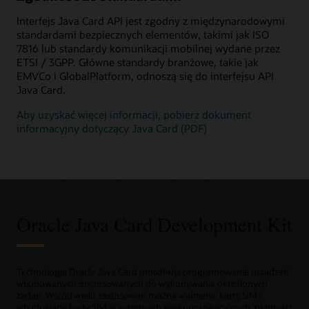
Interfejs Java Card API jest zgodny z międzynarodowymi
standardami bezpiecznych elementów, takimi jak ISO
7816 lub standardy komunikacji mobilnej wydane przez
ETSI / 3GPP. Główne standardy branżowe, takie jak
EMVCo i GlobalPlatform, odnoszą się do interfejsu API
Java Card.
Aby uzyskać więcej informacji, pobierz dokument
informacyjny dotyczący Java Card (PDF)
Oracle Java Card Development Kit
Technologia Oracle Java Card umożliwia programowanie urządzeń
wbudowanych dostosowanych do wykonywania określonych
zadań. Wśród wielu zastosowań można wymienić karty SIM i
wbudowane karty SIM w systemach telekomunikacyjnych, płatności