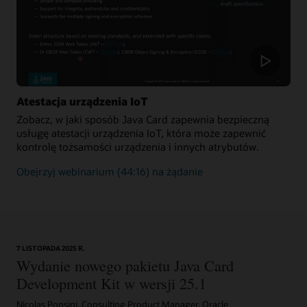
transakcji
dodawanych
do
blockchain
Atestacja urządzenia IoT
Zobacz, w jaki sposób Java Card zapewnia bezpieczną
usługę atestacji urządzenia IoT, która może zapewnić
kontrolę tożsamości urządzenia i innych atrybutów.
Jak
Obejrzyj webinarium
(44:16) na żądanie
technologia
Java
Card
zapewnia
atestację
7 LISTOPADA 2025 R.
urządzenia
Wydanie nowego pakietu Java Card
Development Kit w wersji 25.1
Nicolas Ponsini, Consulting Product Manager, Oracle