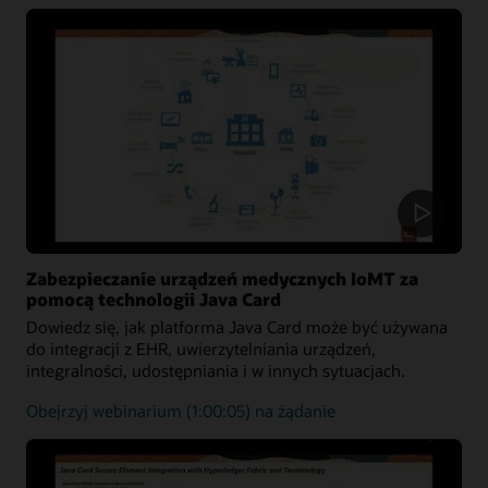
wielochmurowe
Zabezpieczanie urządzeń medycznych IoMT za
pomocą technologii Java Card
Dowiedz się, jak platforma Java Card może być używana
do integracji z EHR, uwierzytelniania urządzeń,
integralności, udostępniania i w innych sytuacjach.
Wykorzystanie
Obejrzyj webinarium
(1:00:05) na żądanie
platformy
Java
Card