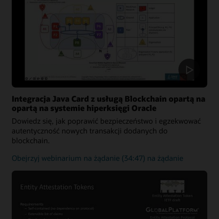
do
zabezpieczania
rozwiązań
medycznych
Integracja Java Card z usługą Blockchain opartą na
opartą na systemie hiperksięgi Oracle
Dowiedz się, jak poprawić bezpieczeństwo i egzekwować
autentyczność nowych transakcji dodanych do
blockchain.
Jak
Obejrzyj webinarium na żądanie
(34:47) na żądanie
zwiększyć
bezpieczeństwo
i
egzekwować
autentyczność
nowych