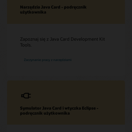
Zasoby techniczne
Narzędzia Java Card - podręcznik
Pobrania
użytkownika
Forum dla programistów
Arkusz danych (PDF)
Inne zasoby techniczne (PDF)
Forum dla programistów
Powiązane materiały
Często zadawane pytania dotyczące technologii Java
Zapoznaj się z Java Card Development Kit
Card
Tools.
Forum Java Card
Blog na temat technologii Java Card
Zaczynanie pracy z narzędziami
Symulator Java Card i wtyczka Eclipse -
podręcznik użytkownika