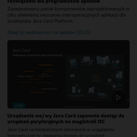
rozwiązanie dla programistów apletów
Zaawansowany pakiet komponentów zaprojektowanych w
celu ułatwienia tworzenia interoperacyjnych aplikacji dla
środowiska Java Card Platform.
Java
Obejrzyj webinarium na żądanie
(55:33)
Card
Development
Kit:
kompleksowe
rozwiązanie
dla
programistów
apletów
Urządzenie we/wy Java Card zapewnia dostęp do
urządzeń peryferyjnych na magistrali I3C
Java Card na bezpiecznym elemencie w urządzeniu
Internetu rzeczy zapewnia dostęp do urządzeń