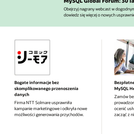
MySQL Global Forum: 30 l
Obejrzyj nagrany webcast w dogodnym 
dowiedz się więcej o nowych usprawni
Bogate informacje bez
Bezpłatne
skomplikowanego przenoszenia
MySQL H
danych
Zamów bez
Firma NTT Solmare usprawniła
prowadzon
kampanie marketingowe i odkryła nowe
ocenić us
możliwości generowania przychodów.
zacząć z ni