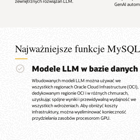
zewnętrznych rozwiązań LLM.
GenAI automa
Najważniejsze funkcje MySQ
Modele LLM w bazie danych
Wbudowanych modeli LLM można używać we
wszystkich regionach Oracle Cloud Infrastructure (OCI),
dedykowanym regionie OCI i w różnych chmurach,
uzyskując spójne wyniki i przewidywalną wydajność we
wszystkich wdrożeniach. Aby obniżyć koszty
infrastruktury, można wyeliminować konieczność
przydzielania zasobów procesorom GPU.