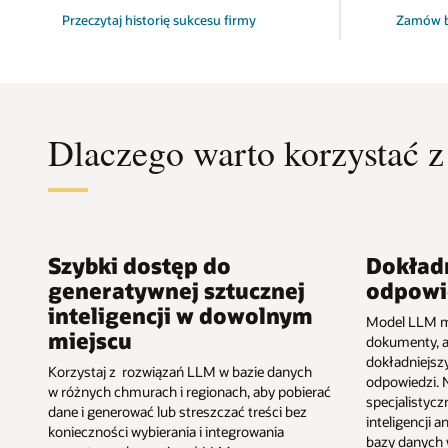
NTT
Przeczytaj historię sukcesu firmy
Zamów b
Solmare
Dlaczego warto korzysta
Szybki dostęp do
Dokładn
generatywnej sztucznej
odpowi
inteligencji w dowolnym
Model LLM m
miejscu
dokumenty, 
dokładniejsz
Korzystaj z rozwiązań LLM w bazie danych
odpowiedzi. 
w różnych chmurach i regionach, aby pobierać
specjalistycz
dane i generować lub streszczać treści bez
inteligencji 
konieczności wybierania i integrowania
bazy danych