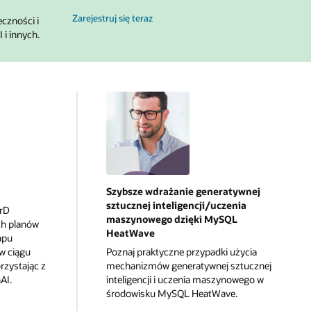
na MySQL Global Forum
Zarejestruj się teraz
czności i
i innych.
Szybsze wdrażanie generatywnej
sztucznej inteligencji/uczenia
erD
maszynowego dzięki MySQL
ch planów
HeatWave
apu
w ciągu
Poznaj praktyczne przypadki użycia
rzystając z
mechanizmów generatywnej sztucznej
AI.
inteligencji i uczenia maszynowego w
środowisku MySQL HeatWave.