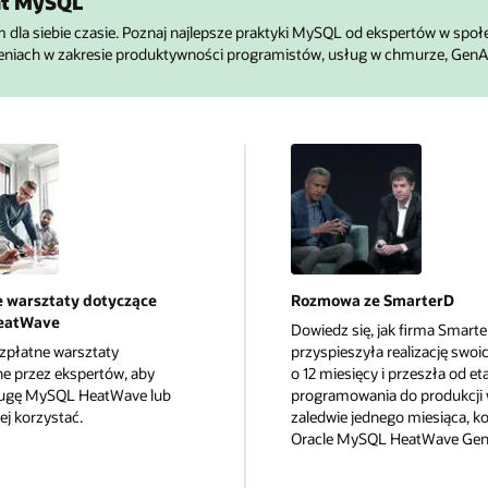
at MySQL
dla siebie czasie. Poznaj najlepsze praktyki MySQL od ekspertów w społe
eniach w zakresie produktywności programistów, usług w chmurze, GenAI 
 warsztaty dotyczące
Rozmowa ze SmarterD
eatWave
Dowiedz się, jak firma Smart
płatne warsztaty
przyspieszyła realizację swoi
e przez ekspertów, aby
o 12 miesięcy i przeszła od et
ługę MySQL HeatWave lub
programowania do produkcji 
ej korzystać.
zaledwie jednego miesiąca, ko
Oracle MySQL HeatWave Gen