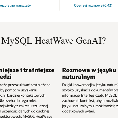
ezpłatne warsztaty
Obejrzyj rozmowę (6:43)
ć z MySQL HeatWave GenAI?
iejsze i trafniejsze
Rozmowa w języku
edzi
naturalnym
oże przeszukiwać zastrzeżone
Dzięki konwersacji w języku natu
aby pomóc w uzyskaniu
szybko uzyskać z dokumentów pr
ych i bardziej kontekstowych
informacje. Interfejs czatu MySQ
Nie trzeba do tego mieć
zachowuje kontekst, aby umożliw
nej wiedzy z zakresu sztucznej
języku naturalnym z możliwością 
ani przenosić danych do osobnej
dodatkowych pytań.
 wektorowych. MySQL HeatWave