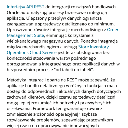
Interfejsy API REST
do integracji rozwiązań handlowych
Oracle automatyzują procesy biznesowe i integrują
aplikacje. Ulepszony przepływ danych ogranicza
zaangażowanie sprzedawcy detalicznego do minimum.
Uproszczono również integrację merchandisingu z
Order
Management Suite
, eliminując korzystanie z
wielokanałowego magazynu danych. Ponadto integracja
między merchandisingiem a usługą
Store Inventory
Operations Cloud Service
jest teraz obsługiwana bez
konieczności stosowania warstw pośredniego
oprogramowania integracyjnego oraz replikacji danych w
bezpośrednim procesie "od tabeli do tabeli".
Metodyka integracji oparta na REST może zapewnić, że
aplikacje handlu detalicznego w różnych funkcjach mają
dostęp do odpowiednich i aktualnych danych dotyczących
zachowań klientów, dzięki czemu sprzedawcy detaliczni
mogą lepiej zrozumieć ich potrzeby i przewyższyć ich
oczekiwania. Framework ten gwarantuje również
zmniejszenie złożoności operacyjnej i szybsze
rozwiązywanie problemów, zapewniając pracownikom
więcej czasu na opracowywanie innowacyjnych