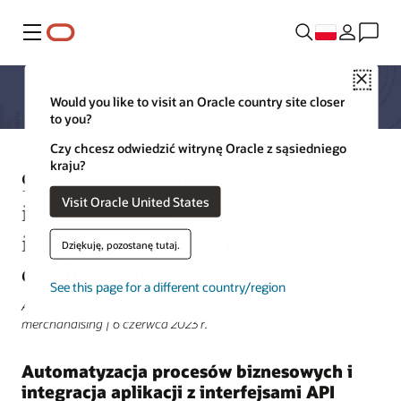
Menu
Close
Would you like to visit an Oracle country site closer
to you?
Czy chcesz odwiedzić witrynę Oracle z sąsiedniego
kraju?
9 korzyści wynikających z
Visit Oracle United States
integracji nowoczesnych
interfejsów API w handlu
Dziękuję, pozostanę tutaj.
detalicznym
See this page for a different country/region
Ashish Keshri, starszy menedżer ds. architektury funkcjonalnej -
merchandising | 6 czerwca 2023 r.
Automatyzacja procesów biznesowych i
integracja aplikacji z interfejsami API