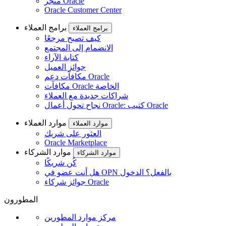
متجر Oracle
Oracle Customer Center
برامج العملاء
برامج العملاء
كيف تصبح مرجعًا
الانضمام إلى المجتمع
كتابة الآراء
جوائز العميل
مكافآت دعم Oracle
مكافآت Oracle الخاصة
شراكات جديدة مع العملاء
نجاح تحول أعمال Oracle: كتيب Oracle
موارد العملاء
موارد العملاء
العثور على شريك
Oracle Marketplace
موارد الشركاء
موارد الشركاء
كُن شريكًا
هل أنت عضو في OPN بالفعل؟ الدخول
جوائز شركاء Oracle
المطورون
مركز موارد المطورين