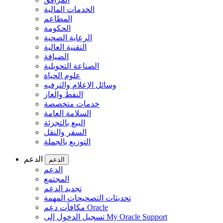
‏‫الخدمات المالية
المطاعم
الحكومة
الرعاية الصحية
التقنية العالية
الضيافة
الصناعة التحويلية
علوم الحياة
وسائل الإعلام والترفيه
النفط والغاز
خدمات متخصصة
السلامة العامة
البيع بالتجزئة
السفر والنقل
التوزيع بالجملة
الدعم
الدعم
الدعم
المجتمع
تجديد الدعم
تحديثات التصحيحات المهمة
مكافآت دعم Oracle
تسجيل الدخول إلى My Oracle Support