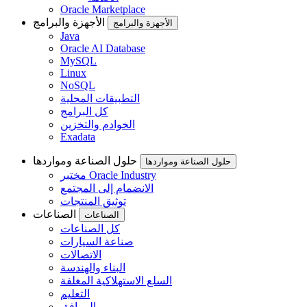
Oracle Marketplace
الأجهزة والبرامج
الأجهزة والبرامج
Java
Oracle AI Database
MySQL
Linux
NoSQL
التطبيقات المحلية
كل البرامج
الخوادم والتخزين
Exadata
حلول الصناعة ومواردها
حلول الصناعة ومواردها
مختبر Oracle Industry
الانضمام إلى المجتمع
توثيق المنتجات
الصناعات
الصناعات
كل الصناعات
صناعة السيارات
الاتصالات
البناء والهندسة
السلع الاستهلاكية المغلفة
التعليم
المرافق