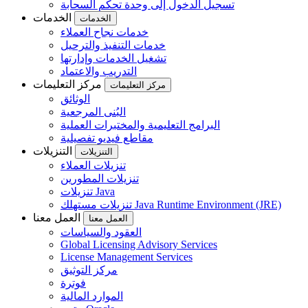
تسجيل الدخول إلى وحدة تحكم السحابة
الخدمات
الخدمات
خدمات نجاح العملاء
خدمات التنفيذ والترحيل
تشغيل الخدمات وإدارتها
التدريب والاعتماد
مركز التعليمات
مركز التعليمات
الوثائق
البُنى المرجعية
البرامج التعليمية والمختبرات العملية
مقاطع فيديو تفصيلية
التنزيلات
التنزيلات
تنزيلات العملاء
تنزيلات المطورين
تنزيلات Java
تنزيلات مستهلك Java Runtime Environment (JRE)
العمل معنا
العمل معنا
العقود والسياسات
Global Licensing Advisory Services
License Management Services
مركز التوثيق
فوترة
الموارد المالية