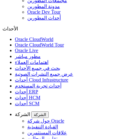
مجتمعات المطورين
مدونة المطورين
Oracle Dev Tour
أحداث المطورين
الأحداث
Oracle CloudWorld
Oracle CloudWorld Tour
Oracle Live
مطور مباشر
اهتمامات العملاء
بحث في جميع الأحداث
عرض جميع النشرات الصوتية
أحداث Cloud Infrastructure
أحداث تجربة المستخدم
أحداث ERP
أحداث HCM
أحداث SCM
الشركة
الشركة
حول شركة Oracle
القيادة التنفيذية
علاقات المستثمرين
تقارير المحللين