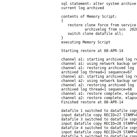
sql statement: alter system archive
current log archived
contents of Memory Script:
{
   restore clone force from service
           archivelog from scn  202
   switch clone datafile all;
}
executing Memory Script
Starting restore at 08-APR-14
channel a1: starting archived log r
channel a1: using network backup se
channel a1: restoring archived log
archived log thread=1 sequence=67
channel a2: starting archived log r
channel a2: using network backup se
channel a2: restoring archived log
archived log thread=1 sequence=68
channel a1: restore complete, elaps
channel a2: restore complete, elaps
Finished restore at 08-APR-14
datafile 1 switched to datafile cop
input datafile copy RECID=27 STAMP=
datafile 3 switched to datafile cop
input datafile copy RECID=28 STAMP=
datafile 4 switched to datafile cop
input datafile copy RECID=29 STAMP=
datafile 5 switched to datafile cop