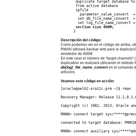
       duplicate target database to
       from active database 
       spfile 
         parameter_value_convert  =
        set db_file_name_convert  =
        set log_file_name_convert =
section size 400M;
      }
Descripción del código:
Como podemos ver en el código de arriba, ut
RMAN utilizará backup sets para la duplicaci
alrededor de 400M.
En este caso el número de “target channels” (
duplication se realizará utilizando el métod
db{log}_file_name_convert
en el comando du
artículos.
Veamos este código en acción:
[oracle@oel62-ora12c-prm ~]$ rman
Recovery Manager: Release 12.1.0.1.
Copyright (c) 1982, 2013, Oracle an
RMAN> connect target sys/*****@prmc
connected to target database: PRMCD
RMAN> connect auxiliary sys/*****@d