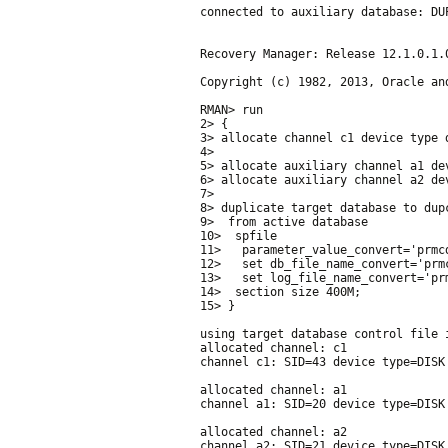
connected to auxiliary database: DU
Recovery Manager: Release 12.1.0.1.
Copyright (c) 1982, 2013, Oracle an
RMAN> run
2> {
3> allocate channel c1 device type 
4> 
5> allocate auxiliary channel a1 de
6> allocate auxiliary channel a2 de
7> 
8> duplicate target database to dup
9>  from active database 
10>  spfile 
11>   parameter_value_convert='prmc
12>   set db_file_name_convert='prm
13>   set log_file_name_convert='pr
14>  section size 400M;
15> }
using target database control file 
allocated channel: c1
channel c1: SID=43 device type=DISK
allocated channel: a1
channel a1: SID=20 device type=DISK
allocated channel: a2
channel a2: SID=21 device type=DISK