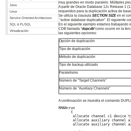
muy grandes en modo paralelo. Múltiples pie
Java
A partir de Oracle Database 12c Release 1 (12.
requeridos para la duplicación activa de base
Linux
Se utiliza la clausula
SECTION SIZE
en el c
Service-Oriented Architecture
“active database duplication”. El siguiente 
En el siguiente ejemplo estamos trabajando 
SQL & PL/SQL
CDB llamada “
dupcdb
”como ocurre en la te
Virtualización
las siguientes opciones:
Opción de duplicación
Tipo de duplicación
Método de duplicación
Tipo de backup utilizado
Paralelismo
Número de “Target Channels”
Número de “Auxiliary Channels”
A continuación se muestra el comando DUPL
RMAN>run
      {
       allocate channel c1 device t
       allocate auxiliary channel a
       allocate auxiliary channel a