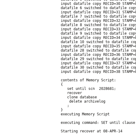
input datafile copy RECID=30 STAMP=
datafile 6 switched to datafile cop
input datafile copy RECID=31 STAMP=
datafile 7 switched to datafile cop
input datafile copy RECID=32 STAMP=
datafile 8 switched to datafile cop
input datafile copy RECID=33 STAMP=
datafile 9 switched to datafile cop
input datafile copy RECID=34 STAMP=
datafile 10 switched to datafile co
input datafile copy RECID=35 STAMP=
datafile 28 switched to datafile co
input datafile copy RECID=36 STAMP=
datafile 29 switched to datafile co
input datafile copy RECID=37 STAMP=
datafile 30 switched to datafile co
input datafile copy RECID=38 STAMP=
contents of Memory Script:
{
   set until scn  2028681;
   recover
   clone database
    delete archivelog
   ;
}
executing Memory Script
executing command: SET until clause
Starting recover at 08-APR-14