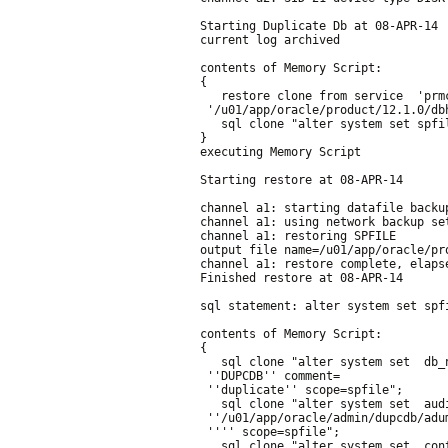
Starting Duplicate Db at 08-APR-14
current log archived
contents of Memory Script:
{
   restore clone from service  'prm
 '/u01/app/oracle/product/12.1.0/db
   sql clone "alter system set spfi
}
executing Memory Script
Starting restore at 08-APR-14
channel a1: starting datafile backu
channel a1: using network backup se
channel a1: restoring SPFILE
output file name=/u01/app/oracle/pr
channel a1: restore complete, elaps
Finished restore at 08-APR-14
sql statement: alter system set spf
contents of Memory Script:
{
   sql clone "alter system set  db_
 ''DUPCDB'' comment=
 ''duplicate'' scope=spfile";
   sql clone "alter system set  aud
 ''/u01/app/oracle/admin/dupcdb/adu
 '''' scope=spfile";
   sql clone "alter system set  con