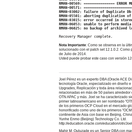
RMAN-00569: =============== ERROR M
RMAN-00571: =======================
RMAN-03002: failure of Duplicate Db
RMAN-05501: aborting duplication of
RMAN-03015: error occurred in store
RMAN-06053: unable to perform media
RMAN-06025: no backup of archived l
Recovery Manager complete.
Nota Importante
: Como se observa en la últi
solucionado con el patch set 12.1.0.2. Como 
de Julio de 2014.
Usted puede probar este caso con versión 12c
Joel Pérez es un experto DBA (Oracle ACE D
tecnología Oracle, especializado en diseño e
Upgrades, Replicación y toda área relacionad
relacionadas en más de 50 países alrededor
OTN APAC y más. Joel se ha caracterizado sie
primer latinoamericano en ser nombrado "OTN
de los primeros OCP Cloud en el mercado glo
honorificado como uno de los primeros "OCM 
continente de Asia con base en Beijing, Chin
Yunhe Enmo (Beijing) Technology Co. Ltd.
http://education.oracle.com/education/otn/Jo
Mahir M. Quluzade es un Senior DBA con mas d