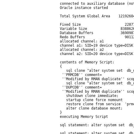
connected to auxiliary database (no
Oracle instance started
Total System Global Area    1219260
Fixed Size                     2287
Variable Size                838862
Database Buffers             369098
Redo Buffers                   9011
allocated channel: a1
channel a1: SID=19 device type=DISK
allocated channel: a2
channel a2: SID=20 device type=DISK
contents of Memory Script:
{
   sql clone "alter system set  db_
 ''PRMCDB'' comment=
 ''Modified by RMAN duplicate'' sco
   sql clone "alter system set  db_
 ''DUPCDB'' comment=
 ''Modified by RMAN duplicate'' sco
   shutdown clone immediate;
   startup clone force nomount
   restore clone from service  'prm
   alter clone database mount;
}
executing Memory Script
sql statement: alter system set  db
sql statement: alter system set  db