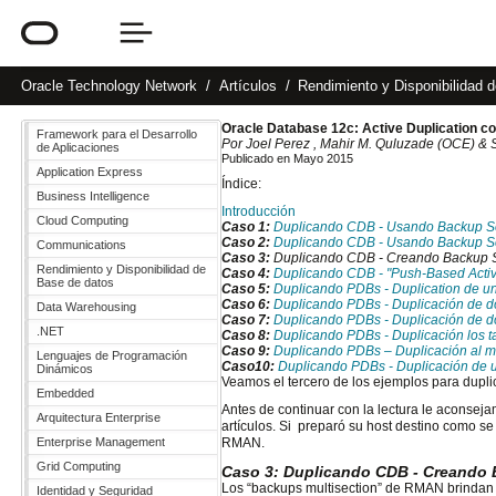
Oracle
Technology Network
Artículos
Rendimiento y Disponibilidad 
Oracle Database 12c: Active Duplication 
Framework para el Desarrollo
Por Joel Perez
, Mahir M. Quluzade (OCE) & 
de Aplicaciones
Publicado en Mayo 2015
Application Express
Índice:
Business Intelligence
Introducción
Cloud Computing
Caso 1:
Duplicando CDB - Usando Backup Set
Caso 2:
Duplicando CDB - Usando Backup Set
Communications
Caso 3:
Duplicando CDB - Creando Backup Set
Rendimiento y Disponibilidad de
Caso 4:
Duplicando CDB - "Push-Based Acti
Base de datos
Caso 5:
Duplicando PDBs - Duplication de u
Caso 6:
Duplicando PDBs - Duplicación de 
Data Warehousing
Caso 7:
Duplicando PDBs - Duplicación de 
.NET
Caso 8:
Duplicando PDBs - Duplicación los
Caso 9:
Duplicando PDBs – Duplicación al m
Lenguajes de Programación
Caso10:
Duplicando PDBs - Duplicación de
Dinámicos
Veamos el tercero de los ejemplos para dupl
Embedded
Antes de continuar con la lectura le aconseja
Arquitectura Enterprise
artículos. Si preparó su host destino como se
Enterprise Management
RMAN.
Grid Computing
Caso 3: Duplicando CDB - Creando B
Los “backups multisection” de RMAN brindan 
Identidad y Seguridad