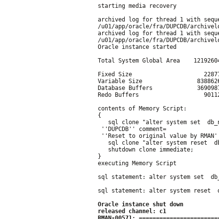
starting media recovery
archived log for thread 1 with sequ
/u01/app/oracle/fra/DUPCDB/archivel
archived log for thread 1 with sequ
/u01/app/oracle/fra/DUPCDB/archivel
Oracle instance started
Total System Global Area    1219260
Fixed Size                     2287
Variable Size                838862
Database Buffers             369098
Redo Buffers                   9011
contents of Memory Script:
{
   sql clone "alter system set  db_
 ''DUPCDB'' comment=
 ''Reset to original value by RMAN'
   sql clone "alter system reset  d
   shutdown clone immediate;
}
executing Memory Script
sql statement: alter system set  db
sql statement: alter system reset  
Oracle instance shut down
released channel: c1
RMAN-00571: =======================