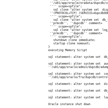
 ''/u01/app/oracle/oradata/dupcdb/c
 '''' scope=spfile";
   sql clone "alter system set  dis
 ''(PROTOCOL=TCP) (SERVICE=dupcdbXD
 '''' scope=spfile";
   sql clone "alter system set  db_
 ''prmcdb'', ''dupcdb'' comment=
 '''' scope=spfile";
   sql clone "alter system set  log
 ''prmcdb'', ''dupcdb'' comment=
 '''' scope=spfile";
   shutdown clone immediate;
   startup clone nomount;
}
executing Memory Script
sql statement: alter system set  db
sql statement: alter system set  aud
''/u01/app/oracle/admin/dupcdb/adum
sql statement: alter system set  co
''/u01/app/oracle/fra/dupcdb/contro
sql statement: alter system set  di
sql statement: alter system set  db
sql statement: alter system set  lo
Oracle instance shut down