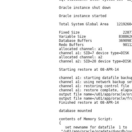
Oracle instance shut down
Oracle instance started
Total System Global Area    1219260
Fixed Size                     2287
Variable Size                838862
Database Buffers             369098
Redo Buffers                   9011
allocated channel: a1
channel a1: SID=7 device type=DISK
allocated channel: a2
channel a2: SID=20 device type=DISK
Starting restore at 08-APR-14
channel a1: starting datafile backu
channel a1: using network backup se
channel a1: restoring control file
channel a1: restore complete, elaps
output file name=/u01/app/oracle/or
output file name=/u01/app/oracle/fr
Finished restore at 08-APR-14
database mounted
contents of Memory Script:
{
   set newname for datafile  1 to 
 "/u01/app/oracle/oradata/dupcdb/sy