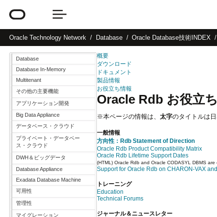
Oracle
Technology Network
Database
Oracle Database技術INDEX
概要
Database
ダウンロード
Database In-Memory
ドキュメント
Multitenant
製品情報
お役立ち情報
その他の主要機能
Oracle Rdb お役
アプリケーション開発
Big Data Appliance
※本ページの情報は、
太字
のタイトルは日
データベース・クラウド
一般情報
プライベート・データベー
方向性：Rdb Statement of Direction
ス・クラウド
Oracle Rdb Product Compatibility Matrix
Oracle Rdb Lifetime Support Dates
DWH＆ビッグデータ
(HTML) Oracle Rdb and Oracle CODASYL DBMS are cov
Support for Oracle Rdb on CHARON-VAX a
Database Appliance
Exadata Database Machine
トレーニング
可用性
Education
Technical Forums
管理性
ジャーナル＆ニュースレター
マイグレーション