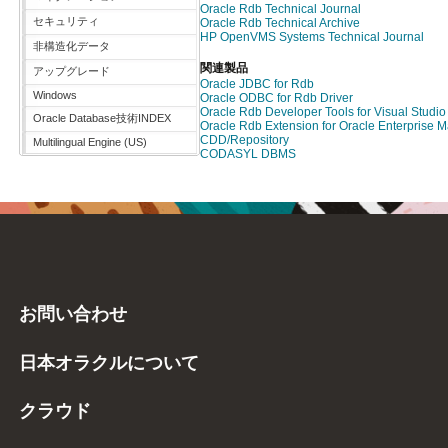
Oracle Rdb Technical Journal
セキュリティ
Oracle Rdb Technical Archive
HP OpenVMS Systems Technical Journal
非構造化データ
関連製品
アップグレード
Oracle JDBC for Rdb
Windows
Oracle ODBC for Rdb Driver
Oracle Rdb Developer Tools for Visual Studio
Oracle Database技術INDEX
Oracle Rdb Extension for Oracle Enterprise 
CDD/Repository
Multilingual Engine (US)
CODASYL DBMS
お問い合わせ
日本オラクルについて
クラウド