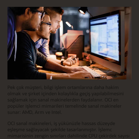
Pek çok müşteri, bilgi işlem ortamlarına daha hakim
olmak ve şirket içinden kolaylıkla geçiş yapılabilmesini
sağlamak için sanal makinelerden faydalanır. OCI en
popüler işlemci mimarileri temelinde sanal makineler
sunar: AMD, Arm ve Intel.
OCI sanal makineleri, iş yükünüzle hassas düzeyde
eşleşme sağlayacak şekilde tasarlanmıştır. İşlemc
mimarisinin zengin sınırları dahilinde CPU çekirdek sayısı