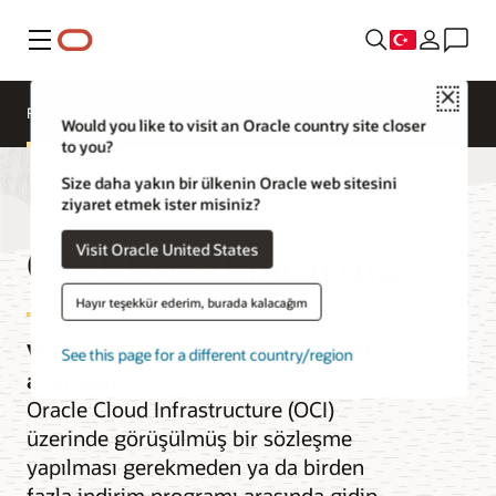
Menü
Close
Fiyatlandırma
Cloud Economics
Would you like to visit an Oracle country site closer
to you?
Size daha yakın bir ülkenin Oracle web sitesini
ziyaret etmek ister misiniz?
OCI Fiyatlandırma
Visit Oracle United States
Hayır teşekkür ederim, burada kalacağım
Varsayılan olarak basit ve rekabet
See this page for a different country/region
avantajlı
Oracle Cloud Infrastructure (OCI)
üzerinde görüşülmüş bir sözleşme
yapılması gerekmeden ya da birden
fazla indirim programı arasında gidip