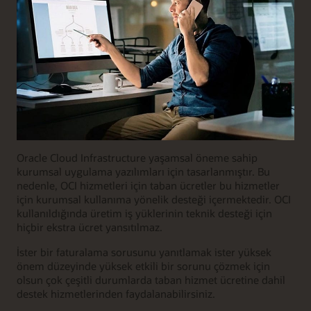
Oracle Cloud Infrastructure yaşamsal öneme sahip
kurumsal uygulama yazılımları için tasarlanmıştır. Bu
nedenle, OCI hizmetleri için taban ücretler bu hizmetler
için kurumsal kullanıma yönelik desteği içermektedir. OCI
kullanıldığında üretim iş yüklerinin teknik desteği için
hiçbir ekstra ücret yansıtılmaz.
İster bir faturalama sorusunu yanıtlamak ister yüksek
önem düzeyinde yüksek etkili bir sorunu çözmek için
olsun çok çeşitli durumlarda taban hizmet ücretine dahil
destek hizmetlerinden faydalanabilirsiniz.