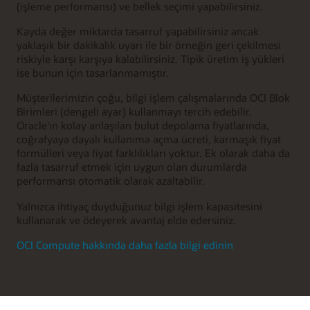
(işleme performansı) ve bellek seçimi yapabilirsiniz.
Kayda değer miktarda tasarruf yapabilirsiniz ancak
yaklaşık bir dakikalık uyarı ile bir örneğin geri çekilmesi
riskiyle karşı karşıya kalabilirsiniz. Tipik üretim iş yükleri
ise bunun için tasarlanmamıştır.
Müşterilerimizin çoğu, bilgi işlem çalışmalarında OCI Blok
Birimleri (dengeli ayar) kullanmayı tercih edebilir.
Oracle'ın kolay anlaşılan bulut depolama fiyatlarında,
coğrafyaya dayalı kullanıma açma ücreti, karmaşık fiyat
formülleri veya fiyat farklılıkları yoktur. Ek olarak daha da
fazla tasarruf etmek için uygun olan durumlarda
performansı otomatik olarak azaltabilir.
Yalnızca ihtiyaç duyduğunuz bilgi işlem kapasitesini
kullanarak ve ödeyerek avantaj elde edersiniz.
OCI Compute hakkında daha fazla bilgi edinin