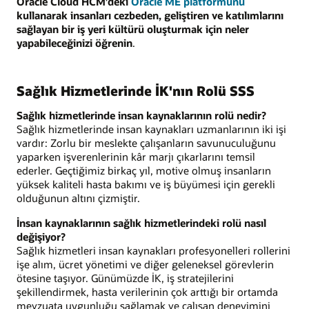
Oracle Cloud HCM’deki
Oracle ME platformunu
kullanarak insanları cezbeden, geliştiren ve katılımlarını
sağlayan bir iş yeri kültürü oluşturmak için neler
yapabileceğinizi öğrenin
.
Sağlık Hizmetlerinde İK'nın Rolü SSS
Sağlık hizmetlerinde insan kaynaklarının rolü nedir?
Sağlık hizmetlerinde insan kaynakları uzmanlarının iki işi
vardır: Zorlu bir meslekte çalışanların savunuculuğunu
yaparken işverenlerinin kâr marjı çıkarlarını temsil
ederler. Geçtiğimiz birkaç yıl, motive olmuş insanların
yüksek kaliteli hasta bakımı ve iş büyümesi için gerekli
olduğunun altını çizmiştir.
İnsan kaynaklarının sağlık hizmetlerindeki rolü nasıl
değişiyor?
Sağlık hizmetleri insan kaynakları profesyonelleri rollerini
işe alım, ücret yönetimi ve diğer geleneksel görevlerin
ötesine taşıyor. Günümüzde İK, iş stratejilerini
şekillendirmek, hasta verilerinin çok arttığı bir ortamda
mevzuata uygunluğu sağlamak ve çalışan deneyimini