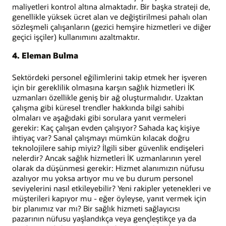
maliyetleri kontrol altına almaktadır. Bir başka strateji de,
genellikle yüksek ücret alan ve değiştirilmesi pahalı olan
sözleşmeli çalışanların (gezici hemşire hizmetleri ve diğer
geçici işçiler) kullanımını azaltmaktır.
4. Eleman Bulma
Sektördeki personel eğilimlerini takip etmek her işveren
için bir gereklilik olmasına karşın sağlık hizmetleri İK
uzmanları özellikle geniş bir ağ oluşturmalıdır. Uzaktan
çalışma gibi küresel trendler hakkında bilgi sahibi
olmaları ve aşağıdaki gibi sorulara yanıt vermeleri
gerekir: Kaç çalışan evden çalışıyor? Sahada kaç kişiye
ihtiyaç var? Sanal çalışmayı mümkün kılacak doğru
teknolojilere sahip miyiz? İlgili siber güvenlik endişeleri
nelerdir? Ancak sağlık hizmetleri İK uzmanlarının yerel
olarak da düşünmesi gerekir: Hizmet alanımızın nüfusu
azalıyor mu yoksa artıyor mu ve bu durum personel
seviyelerini nasıl etkileyebilir? Yeni rakipler yetenekleri ve
müşterileri kapıyor mu - eğer öyleyse, yanıt vermek için
bir planımız var mı? Bir sağlık hizmeti sağlayıcısı
pazarının nüfusu yaşlandıkça veya gençleştikçe ya da