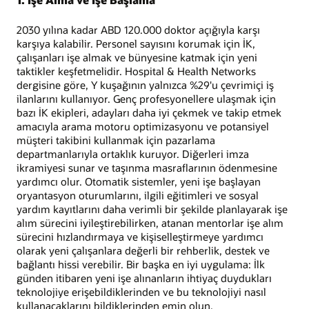
2030 yılına kadar ABD 120.000 doktor açığıyla karşı
karşıya kalabilir. Personel sayısını korumak için İK,
çalışanları işe almak ve bünyesine katmak için yeni
taktikler keşfetmelidir. Hospital & Health Networks
dergisine göre, Y kuşağının yalnızca %29'u çevrimiçi iş
ilanlarını kullanıyor. Genç profesyonellere ulaşmak için
bazı İK ekipleri, adayları daha iyi çekmek ve takip etmek
amacıyla arama motoru optimizasyonu ve potansiyel
müşteri takibini kullanmak için pazarlama
departmanlarıyla ortaklık kuruyor. Diğerleri imza
ikramiyesi sunar ve taşınma masraflarının ödenmesine
yardımcı olur. Otomatik sistemler, yeni işe başlayan
oryantasyon oturumlarını, ilgili eğitimleri ve sosyal
yardım kayıtlarını daha verimli bir şekilde planlayarak işe
alım sürecini iyileştirebilirken, atanan mentorlar işe alım
sürecini hızlandırmaya ve kişiselleştirmeye yardımcı
olarak yeni çalışanlara değerli bir rehberlik, destek ve
bağlantı hissi verebilir. Bir başka en iyi uygulama: İlk
günden itibaren yeni işe alınanların ihtiyaç duydukları
teknolojiye erişebildiklerinden ve bu teknolojiyi nasıl
kullanacaklarını bildiklerinden emin olun.