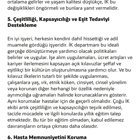
ortalama gelirler ve yaşam kalitesi düştükçe, İK bu
değişiklikleri öngörmeli ve bunlara yanıt vermelidir.
5. Çeşitliliği, Kapsayıcılığı ve Eşit Tedaviyi
Destekleme
En iyi işyeri, herkesin kendini dahil hissettiği ve adil
muamele gördüğü işyeridir. İK departmanı bu ideali
gerçeğe dönüştürmeye yardımcı olacak politikaları
belirler ve uygular. İşe alım uygulamaları, ücret artışları ve
kariyer ilerlemesini kapsayan açık kılavuzlar şeffaf ve
eşitlikçi bir kültürün oluşturulmasına yardımcı olur. Ve bu
kılavuz ilkelerin tutarlı bir şekilde uygulanması,
çalışanlara yaş, ırk, etnik köken, cinsiyet, cinsel yönelim
veya korunan diğer herhangi bir özellik nedeniyle
ayrımcılığa uğramaları halinde korunacaklarını gösterir.
Aynı korumalar hastalar için de geçerli olmalıdır. Çoğu İK
ekibi artık çeşitliliğin ve kapsayıcılığın teşvik edilmesi,
tacizle mücadele ve ilgili konularda yıllık eğitim talep
etmektedir. Bu tür bir eğitim olmadan, kabul edilemez
davranışların ortaya çıkması daha olasıdır.
6. Hasta Memnuniyetini Koruma