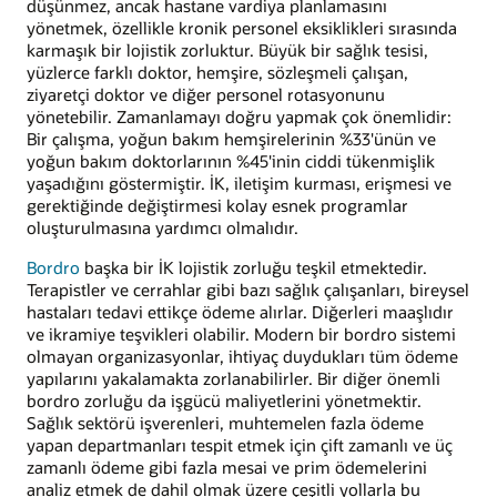
düşünmez, ancak hastane vardiya planlamasını
yönetmek, özellikle kronik personel eksiklikleri sırasında
karmaşık bir lojistik zorluktur. Büyük bir sağlık tesisi,
yüzlerce farklı doktor, hemşire, sözleşmeli çalışan,
ziyaretçi doktor ve diğer personel rotasyonunu
yönetebilir. Zamanlamayı doğru yapmak çok önemlidir:
Bir çalışma, yoğun bakım hemşirelerinin %33'ünün ve
yoğun bakım doktorlarının %45'inin ciddi tükenmişlik
yaşadığını göstermiştir. İK, iletişim kurması, erişmesi ve
gerektiğinde değiştirmesi kolay esnek programlar
oluşturulmasına yardımcı olmalıdır.
Bordro
başka bir İK lojistik zorluğu teşkil etmektedir.
Terapistler ve cerrahlar gibi bazı sağlık çalışanları, bireysel
hastaları tedavi ettikçe ödeme alırlar. Diğerleri maaşlıdır
ve ikramiye teşvikleri olabilir. Modern bir bordro sistemi
olmayan organizasyonlar, ihtiyaç duydukları tüm ödeme
yapılarını yakalamakta zorlanabilirler. Bir diğer önemli
bordro zorluğu da işgücü maliyetlerini yönetmektir.
Sağlık sektörü işverenleri, muhtemelen fazla ödeme
yapan departmanları tespit etmek için çift zamanlı ve üç
zamanlı ödeme gibi fazla mesai ve prim ödemelerini
analiz etmek de dahil olmak üzere çeşitli yollarla bu