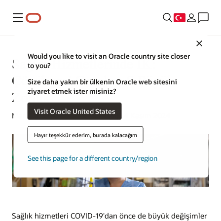
Menü
Close
Would you like to visit an Oracle country site closer
Sağlık Hizmetlerinde İK:
to you?
Çözülmesi Gereken 9 Büyük
Size daha yakın bir ülkenin Oracle web sitesini
ziyaret etmek ister misiniz?
Zorluk
Visit Oracle United States
Mark Jackley | İçerik Stratejisti | 14 Kasım 2024
Hayır teşekkür ederim, burada kalacağım
See this page for a different country/region
Sağlık hizmetleri COVID-19'dan önce de büyük değişimler