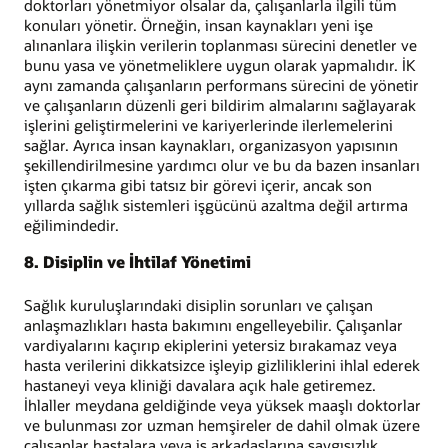
doktorları yönetmiyor olsalar da, çalışanlarla ilgili tüm
konuları yönetir. Örneğin, insan kaynakları yeni işe
alınanlara ilişkin verilerin toplanması sürecini denetler ve
bunu yasa ve yönetmeliklere uygun olarak yapmalıdır. İK
aynı zamanda çalışanların performans sürecini de yönetir
ve çalışanların düzenli geri bildirim almalarını sağlayarak
işlerini geliştirmelerini ve kariyerlerinde ilerlemelerini
sağlar. Ayrıca insan kaynakları, organizasyon yapısının
şekillendirilmesine yardımcı olur ve bu da bazen insanları
işten çıkarma gibi tatsız bir görevi içerir, ancak son
yıllarda sağlık sistemleri işgücünü azaltma değil artırma
eğilimindedir.
8. Disiplin ve İhtilaf Yönetimi
Sağlık kuruluşlarındaki disiplin sorunları ve çalışan
anlaşmazlıkları hasta bakımını engelleyebilir. Çalışanlar
vardiyalarını kaçırıp ekiplerini yetersiz bırakamaz veya
hasta verilerini dikkatsizce işleyip gizliliklerini ihlal ederek
hastaneyi veya kliniği davalara açık hale getiremez.
İhlaller meydana geldiğinde veya yüksek maaşlı doktorlar
ve bulunması zor uzman hemşireler de dahil olmak üzere
çalışanlar hastalara veya iş arkadaşlarına saygısızlık