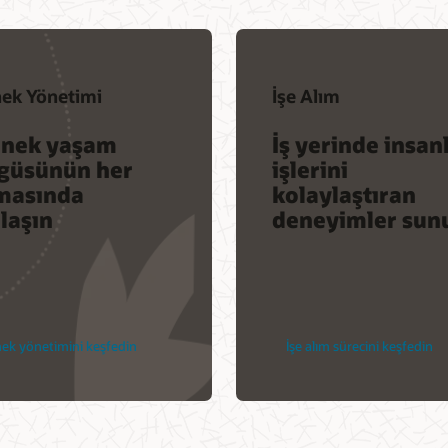
nek Yönetimi
İşe Alım
enek yaşam
İş yerinde insan
güsünün her
işlerini
masında
kolaylaştıran
laşın
deneyimler sun
ek yönetimini keşfedin
İşe alım sürecini keşfedin