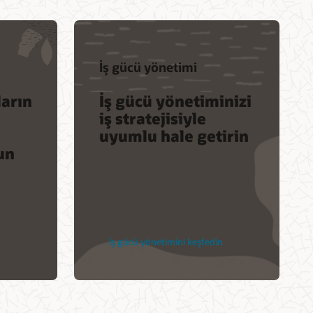
İş gücü yönetimi
ların
İş gücü yönetiminizi
iş stratejisiyle
uyumlu hale getirin
un
İş gücü yönetimini keşfedin