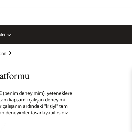
kler
timi
latformu
ME (benim deneyimim), yeteneklere
 tam kapsamlı çalışan deneyimi
r çalışanın ardındaki "kişiyi" tam
an deneyimler tasarlayabilirsiniz.