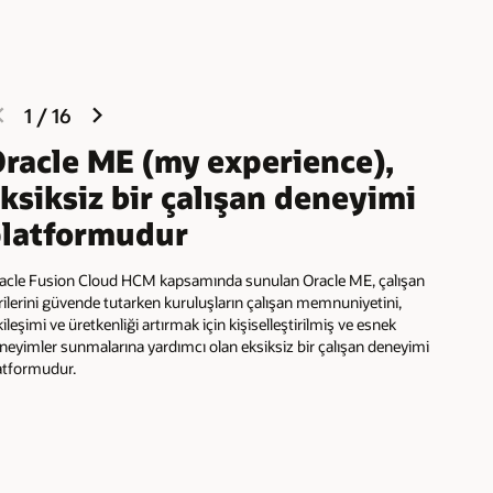
previous
next
1
/
16
slide
slide
racle ME (my experience),
ksiksiz bir çalışan deneyimi
latformudur
acle Fusion Cloud HCM kapsamında sunulan Oracle ME, çalışan
rilerini güvende tutarken kuruluşların çalışan memnuniyetini,
kileşimi ve üretkenliği artırmak için kişiselleştirilmiş ve esnek
neyimler sunmalarına yardımcı olan eksiksiz bir çalışan deneyimi
atformudur.