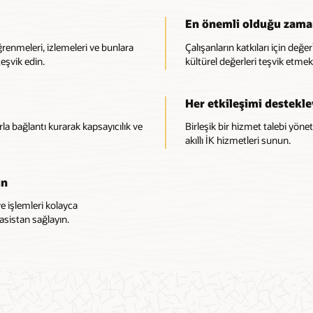
En önemli olduğu zaman
ğrenmeleri, izlemeleri ve bunlara
Çalışanların katkıları için değe
eşvik edin.
kültürel değerleri teşvik etmek i
Her etkileşimi destekle
rla bağlantı kurarak kapsayıcılık ve
Birleşik bir hizmet talebi yöne
akıllı İK hizmetleri sunun.
ın
e işlemleri kolayca
asistan sağlayın.