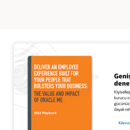
Geniş
dene
Kişiselle
kurucu o
gücünüzü
dayalı re
Kılavuz