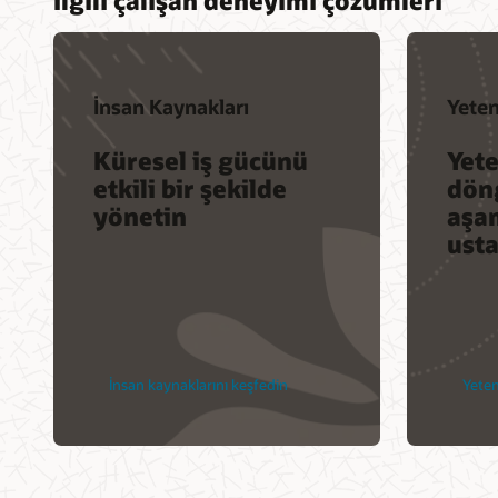
İnsan Kaynakları
Yete
Küresel iş gücünü
Yet
etkili bir şekilde
dön
yönetin
aşa
usta
İnsan kaynaklarını keşfedin
Yeten