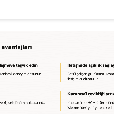
 avantajları
lişmeye teşvik edin
İletişimde açıklık sağla
lı anlamlı deneyimler sunun.
Belirli çalışan gruplarına ula
iletişimler oluşturun.
Kurumsal çevikliği artı
l ve kişisel dönüm noktalarında
Kapsamlı bir HCM ürün setindek
işletme lideri yeni yetenek 