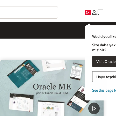
Would you like
Size daha yakı
misiniz?
Visit Oracl
Hayır teşek
See this page f