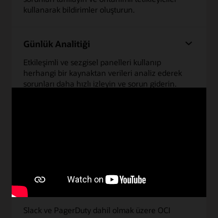
kullanarak bildirimler oluşturun.
Günlük Analitiği
Etkileşimli ve sezgisel panelleri kullanıp
herhangi bir kaynaktan verileri analiz ederek
sorunları daha hızlı izleyin ve sorun giderin.
İzleme
OCI üzerinde çalışan altyapı ve uygulama
yazılımlarının performansını ve çalışma süresini
izleyin.
Bildirimler
Slack ve PagerDuty dahil olmak üzere OCI