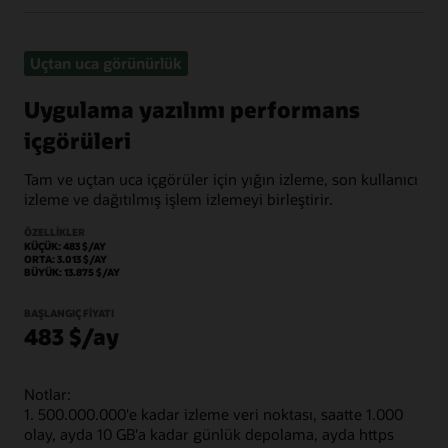
Uçtan uca görünürlük
Uygulama yazılımı performans
içgörüleri
Tam ve uçtan uca içgörüler için yığın izleme, son kullanıcı
izleme ve dağıtılmış işlem izlemeyi birleştirir.
ÖZELLIKLER
KÜÇÜK: 483 $/AY
ORTA: 3.013 $/AY
BÜYÜK: 13.875 $/AY
BAŞLANGIÇ FIYATI
483 $/ay
Notlar:
1. 500.000.000'e kadar izleme veri noktası, saatte 1.000
olay, ayda 10 GB'a kadar günlük depolama, ayda https