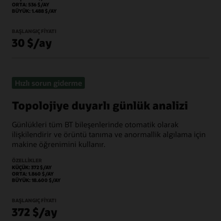
ORTA: 536 $/AY
BÜYÜK: 1.488 $/AY
BAŞLANGIÇ FIYATI
30 $/ay
Hızlı sorun giderme
Topolojiye duyarlı günlük analizi
Günlükleri tüm BT bileşenlerinde otomatik olarak
ilişkilendirir ve örüntü tanıma ve anormallik algılama için
makine öğrenimini kullanır.
ÖZELLIKLER
KÜÇÜK: 372 $/AY
ORTA: 1.860 $/AY
BÜYÜK: 18.600 $/AY
BAŞLANGIÇ FIYATI
372 $/ay