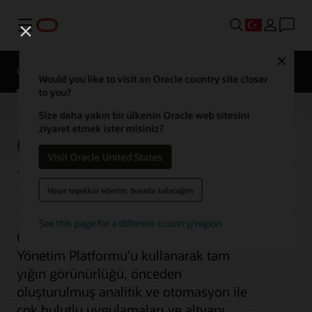
Menü
Close
Genel Bakış
Would you like to visit an Oracle country site closer
to you?
Size daha yakın bir ülkenin Oracle web sitesini
ziyaret etmek ister misiniz?
Gözlenebilirlik ve
Visit Oracle United States
Yönetim
Hayır teşekkür ederim, burada kalacağım
See this page for a different country/region
Oracle Cloud Gözlemlenebilirlik ve
Yönetim Platformu'u kullanarak tam
yığın görünürlüğü, önceden
oluşturulmuş analitik ve otomasyon ile
çok bulutlu uygulamaları ve altyapı