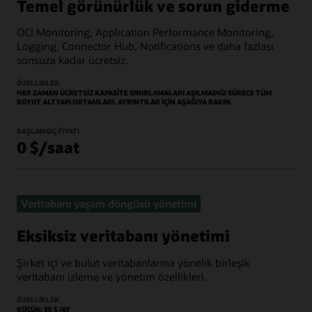
Temel görünürlük ve sorun giderme
OCI Monitoring, Application Performance Monitoring,
Logging, Connector Hub, Notifications ve daha fazlası
sonsuza kadar ücretsiz.
ÖZELLIKLER
HER ZAMAN ÜCRETSIZ KAPASITE SINIRLAMALARI AŞILMADIĞI SÜRECE TÜM
BOYUT ALTYAPI ORTAMLARI. AYRINTILAR IÇIN AŞAĞIYA BAKIN.
BAŞLANGIÇ FIYATI
0 $/saat
Veritabanı yaşam döngüsü yönetimi
Eksiksiz veritabanı yönetimi
Şirket içi ve bulut veritabanlarına yönelik birleşik
veritabanı izleme ve yönetim özellikleri.
ÖZELLIKLER
KÜÇÜK: 30 $/AY