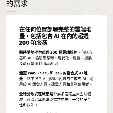
的需求
構
的
Gartner®
Magic
Quadrant™
在任何位置部署完整的雲端堆
疊，包括包含 AI 在內的超過
200 項服務
隨時隨地提供超過 200 種雲端服務
，包括容
器和 AI，協助您移轉、現代化、建置、擴展
及執行整個 IT 產品組合。
涵蓋 PaaS、SaaS 和 IaaS 的整合式 AI 堆
疊
，其中包含 AI 服務和內置的生成式 AI，適
用於 AI 開發人員、建置人員和業務使用者。
全球分散式區域網路
分為多個獨立的雲端領
域，可滿足本地環境需求並提供一致的安全
性和效能。