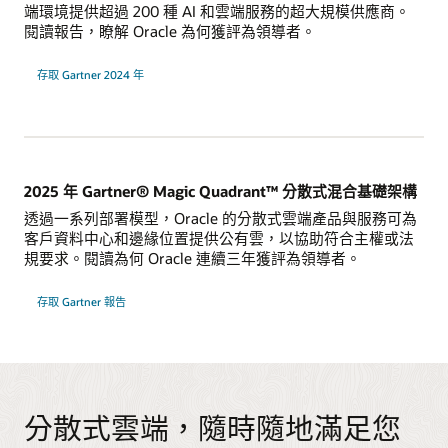
端環境提供超過 200 種 AI 和雲端服務的超大規模供應商。
閱讀報告，瞭解 Oracle 為何獲評為領導者。
策
存取 Gartner 2024 年
略
雲
端
平
台
服
務
的
Gartner
2025 年 Gartner® Magic Quadrant™ 分散式混合基礎架構
魔
力
透過一系列部署模型，Oracle 的分散式雲端產品與服務可為
象
限
客戶資料中心和邊緣位置提供公有雲，以協助符合主權或法
報
規要求。閱讀為何 Oracle 連續三年獲評為領導者。
告
，
存取 Gartner 報告
瞭
解
2025
年
分
散
式
混
合
分散式雲端，隨時隨地滿足您
基
礎
架