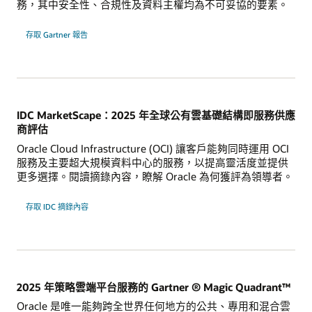
務，其中安全性、合規性及資料主權均為不可妥協的要素。
，
存取 Gartner 報告
瞭
解
如
何
順
利
提
供
隔
IDC MarketScape：2025 年全球公有雲基礎結構即服務供應
離
式
商評估
私
有
Oracle Cloud Infrastructure (OCI) 讓客戶能夠同時運用 OCI
雲
服務及主要超大規模資料中心的服務，以提高靈活度並提供
更多選擇。閱讀摘錄內容，瞭解 Oracle 為何獲評為領導者。
存取 IDC 摘錄內容
2025 年策略雲端平台服務的 Gartner ® Magic Quadrant™
Oracle 是唯一能夠跨全世界任何地方的公共、專用和混合雲