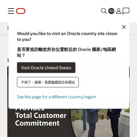
功能表
Close
總覽
Would you like to visit an Oracle country site closer
to you?
Implement
Oracle 台灣
是否要造訪離您所在位置較近的 Oracle 國家/地區網
Operate
站？
Oracle Customer Success Services
Innovate
Visit Oracle United States
Oracle Support
不用了，謝謝，我要繼續造訪本網站
See this page for a different country/region