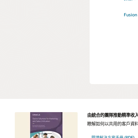
使用 
最接近
探索 Re
其進行
Fusio
根據客
提供個
程。
探索 Elo
由統合的團隊推動精準收
瞭解如何以共用的客戶資
閱讀解決方案手冊 (PDF)