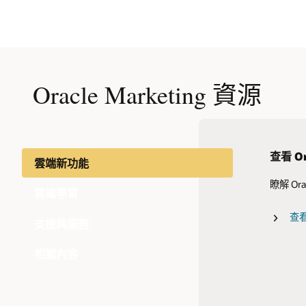
Oracle Marketing 資源
查看 Or
瞭解為何
雲端新功能
瞭解 Or
Orac
適用於
雲端學習
體驗。
AI
查
Ora
支援與服務
探
相關內容