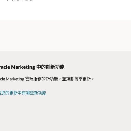
acle Marketing 中的創新功能
 Oracle Marketing 獲選為領導者
acle Marketing 雲端服務的新功能，並規劃每季更新。
le CX 不僅僅提供電子郵件行銷服務，還能提供即時滿足每位客戶期望的
 CX 的 Oracle
My Oracle Support 登入
影片系列：規劃和準備導入 (PDF)
支援政策與實務
Eloqua Marketing Automation 簡介
看您的更新中有哪些新功能
cle CX 部落格
(PDF)
所有文件
索分析師報告
Eloqua Advanced Intelligence 簡介
Cloud Customer Connect
(PDF)
Responsys Campaign Management
簡介 (PDF)