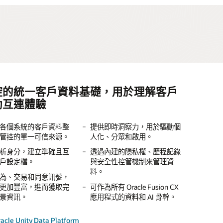
控的統一客戶資料基礎，用於理解客戶
 AI 驅動的行銷協調引擎，可連結受
 行銷自動化平台可協助團隊透過內嵌 AI
業級的跨通路平台，可協助 B2C 行銷
動互連體驗
通路與行銷活動，進而實現可量化的營
個人化行銷活動、鑑別潛在客戶資格，
供 AI 輔助的個人化客戶參與體驗
響
動營收成長
各個系統的客戶資料整
郵件、行動裝置、簡訊
提供即時洞察力，用於驅動個
使用內建的測試和機器學習模
上和線下通路以及整個買家旅程階段，設計並執行以客戶為中
管控的單一可信來源。
通知，設計、推出並自
人化、分眾和啟用。
型，決定最理想的內容、優惠
AI 驅動的觸發機制與洞察
以最少的人力作業，自動完成
路行銷活動。
行銷活動。
和發送時間。
計、推出並最佳化多通
行銷活動建立、內容交付及潛
析身分，建立準確且互
透過內建的隱私權、歷程記錄
活動。
在客戶資格鑑別。
戶設定檔。
AI 輔助的受眾區隔與預測
與安全性控管機制來管理資
大規模管理和保護客戶資料，
能，更有效地與客戶互
料。
確保符合規範及可靠性。
協調行銷活動
允許行銷和銷售人員共同檢視
的 Fusion 資料建立受
根據共同的營收目標，協調行
為、交易和同意訊號，
潛在客戶和客戶績效，確保彼
現精準定位和個人化。
銷和銷售行動。
更加豐富，進而獲取完
可作為所有 Oracle Fusion CX
與 Fusion Unity Data Platform
郵件、網路、活動和社
此步調一致。
景資訊。
活動觸發的行為式歷
應用程式的資料和 AI 骨幹。
和 Oracle CX 應用程式連結，實
，自動執行跨通路行銷
戶歷程，並根據行為和
透過內建的行銷活動意見回饋
正確的時機觸及客戶。
現一致且資料導向的行銷執行
透過進階分析、儀表板和歸因
號即時調整。
機制，持續提升績效。
力。
報告，評估行銷工作的影響
cle Unity Data Platform