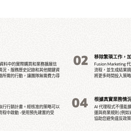
02
移除繁瑣工作，
監控您企業資料中的實際購買和業務擴展信
Fusion Mark
情況、服務歷史記錄和其他關鍵資
流程，並生成結果
略所需的行動，讓團隊無需費力尋
將更多時間投入策
04
根據真實業務情
執行行銷計畫。經核准的策略可以
AI 代理程式不僅能擴
程中啟動 -使用預先建置的受
運與商業規則 (例
協助您避免違反政