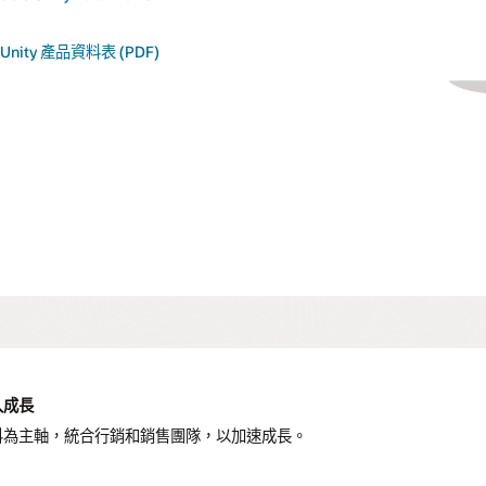
AI 輔助工作流程，識別出
力。
成交的潛在客戶，並對
sponsys Campaign Management
評分與培養。
與 Oracle Fusion Sales 和更廣
n Unity 產品資料表 (PDF)
泛的 Fusion Applications 套件
戶的行為和購買階段，
原生整合，實現閉環式營收追
人化內容與自適應歷
蹤。
qua Marketing Automation
入成長
料為主軸，統合行銷和銷售團隊，以加速成長。