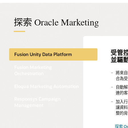
探索 Oracle Marketing
受管
一款由
B2B
一款企
Fusion Unity Data Platform
並驅
眾、
設計
人員提
收影
並推
Fusion Marketing
將來自
跨電子
Orchestration
在各種線
合為受
和推播
使用 
心的多通
動執行
力，設
Eloqua Marketing Automation
自動解
路行銷
連的客
使用 
Responsys Campaign
鎖定功
跨通路
根據統一
加入行
動。
Management
眾，實
讓資料
跨電子
整的背
建立由
群媒體
協調客
程，在
活動。
購買訊
探索 Ora