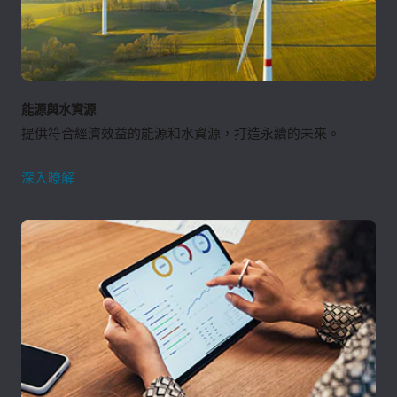
預測未來績效。
運用
Oracle Fusion Cloud Demand Management
提高需求準
利用人力洞察來產生社會影響
確度、減少過多的庫存，並將浪費降到最低。
藉助
Oracle Fusion HCM Analytics
存取員工的人口統計資料
(包括性別、薪資等級、種族及退伍軍人身份)，以分析社會責任
提升能源效率和能源管理
目標的進展情況，並促進公平的職場環境。
Opower 的
能源效率和管理解決方案
使用人工智慧和行為科學
綜合材料管理
來引導客戶採取更具能源效益的行為。使用家庭能源效率工具
使用
Oracle Fusion Cloud Inventory Management
，自動化、
改善客戶參與度，協助客戶做出明智的能源決策。
簡化和控制公司內部和跨複雜全球供應網路的庫存作業。
員工技能提升和再培訓
透過
Oracle Learning
培養人才，降低合規風險，並協助員工培
能源與水資源
養創新所需的技能。
使用智慧解決方案建立永續供應鏈
追蹤貨物狀況並減少高排放運輸
提供符合經濟效益的能源和水資源，打造永續的未來。
透過衡量整個供應鏈的能源消耗、調整低碳製造、將廢棄物降
透過
Oracle Logistics
，實時掌握運輸過程中的貨物狀況，並藉
到最低，以及使用
永續供應鏈解決方案 (PDF)
來提高效率，從
由優化貨運能力和路線，減少空車行駛，以降低碳足跡。
而降低氣候變遷風險。
智
深入瞭解
慧
方
格