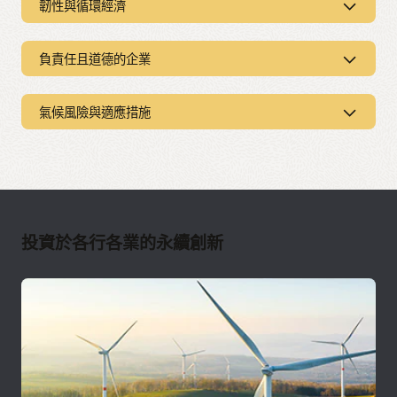
韌性與循環經濟
在供應鏈中融入韌性與循環概念
負責任且道德的企業
Oracle Supply Chain Management
提供從採購到交貨的整個
保護及培育人才
氣候風險與適應措施
供應鏈作業的完整可見性，協助企業減少浪費、節省資源，並
建立更永續且有彈性的供應鏈。
專注於真正重要的事
以高效且低碳的運算基礎架構強化企業韌
環境設計
透過
Oracle Fusion Cloud Human Capital Management
性
利用
Oracle Product Lifecycle Management
和
Oracle
(HCM)
，連結企業內每一位員工，打造一個讓人感受到價值、
Logistics
，找出將回收材料併入產品設計、包裝和製造的機
被傾聽且有歸屬感的工作環境。
會，將廢棄物降到最低並提高運輸效率。
移轉至雲端，減少碳排放
培養健康和平衡文化
投資於各行各業的永續創新
對於致力於降低環境影響的企業而言，雲端是一項具永續性的
規劃和支援循環流程
透過
Oracle Workforce Management
和
Oracle Workforce
替代方案。Oracle Cloud Infrastructure (OCI) 提供彈性的運算
使用
Oracle Supply Chain Planning
執行模擬並運用情境規劃
Health and Safety (PDF)
導入健康政策並管理員工權利、薪資
平台，可隨企業需求動態擴展，避免為因應未來需求而過度建
來預測需求變化，並分析對環境的影響。
和人事資料。
置。Oracle Cloud 運用最先進的冷卻和能源效益技術，減少了
對環境的負擔。
建立再生供應網路
Oracle Fusion Cloud Applications 內建以角色為基礎的
AI 代
使用回收材料和再生實務的供應商優先考慮使用
Oracle Fusion
理
，協助企業自動化處理重複的日常工作與業務流程。例如，
為整個公司的永續發展計畫建模並保持協調
Cloud Procurement
來減少浪費、降低風險並節省成本。
排班助理
協助企業建立、管理並優化員工排班，同時考慮個別
Oracle Cloud EPM for Sustainability
提供情境模擬，協助業務
員工的偏好，並協助滿足法規要求。
部門主管瞭解決策的影響，以及這些決策如何影響公司整體的
永續發展目標。透過預測規劃，不僅可建立並驗證預測，還能
提高供應鏈效率