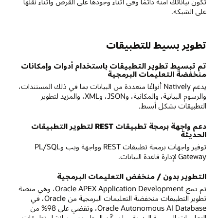
تكون بياناتك آمنة دائمًا وفي أثناء وجودها على القرص وأثناء نقلها
على الشبكة.
تطوير بسيط للتطبيقات
تم تبسيط تطوير التطبيقات باستخدام أدوات وإمكانات
منخفضة التعليمات البرمجية
يدعم Natively أنواعًا متعددة من البيانات بما في ذلك المستندات،
والرسوم البيانية، والمكانية، وJSON، وXML، والمزيد لتطوير
التطبيقات بشكل أبسط.
دعم واجهة برمجة تطبيقات REST لتطوير التطبيقات
الحديثة
توفير واجهات برمجة تطبيقات REST وواجهة ويب وPL/SQL
Gateway لإدارة قاعدة البيانات.
التطوير بدون / منخفض التعليمات البرمجية
تم دمج Oracle APEX Application Development، وهي منصة
تطوير التطبيقات منخفضة التعليمات البرمجية من Oracle، في
Oracle Autonomous AI Database، وتقضي على 98% من
التعليمات البرمجية اليدوية، ما يمكّن المطورين من إنشاء تطبيقات