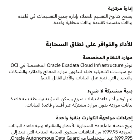
إدارة مركزية
يسمح كتالوج التقسيم للعملاء بإدارة جميع التقسيمات في قاعدة
بيانات مقسمة كقاعدة بيانات منطقية واحدة.
الأداء والتوافر على نطاق السحابة
موارد النظام المخصصة
توفر Oracle Exadata Cloud Infrastructure المخصصة في OCI
مع سياسات تشغيلية قابلة للتكوين موارد المعالج والذاكرة والشبكات
والتخزين التي تتيح عزل البيانات والأداء القابل للتنبؤ.
بنية مشتركة لا شيء
يتم توفير أداء قاعدة بيانات سريع ويمكن التنبؤ به بواسطة بنية قاعدة
بيانات موزعة بدون موارد مشتركة عبر أقسام قاعدة البيانات.
إجراءات مواجهة الكوارث بنقرة واحدة
يتيح منصة Exadata المتجاوزة للأخطاء والمقترنة ببنية قاعدة البيانات
الموزعة 99.95% من اتفاقيات مستوى الخدمة المتاحة التي تزيد إلى
99.995% عند استخدامها مع Oracle Autonomous Data Guard.