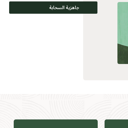
جاهزية السحابة
الوثائق
تعلُّم سحابي
الدعم والخدمات
محتوى ذو صلة