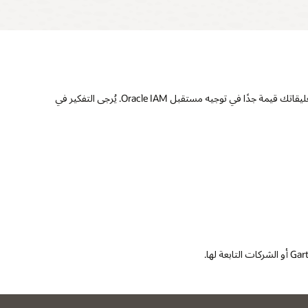
نريد أن نسمع منك! ادعم صانعي القرار في مجال تكنولوجيا المعلومات من خلال تقديم تعليقات حول حلول Oracle Identity and Access Management. تعليقاتك قيمة جدًا في توجيه مستقبل Oracle IAM. يُرجى التفكير في