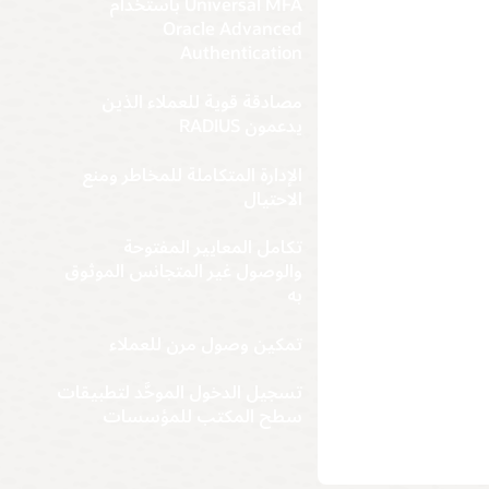
التي تشمل
ا. تعالج
Universal MFA باستخدام
مؤسسة
انات
Oracle Advanced
ات التصديق
Authentication
تكلفة
ن ورضا
مصادقة قوية للعملاء الذين
يدعمون RADIUS
الإدارة المتكاملة للمخاطر ومنع
الاحتيال
تكامل المعايير المفتوحة
والوصول غير المتجانس الموثوق
به
تمكين وصول مرن للعملاء
تسجيل الدخول الموحَّد لتطبيقات
سطح المكتب للمؤسسات