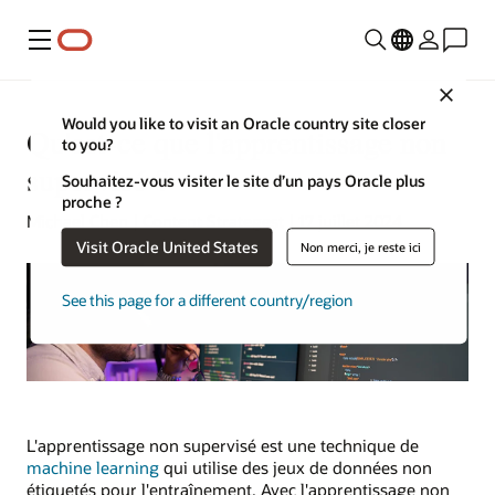
Menu
Close
Would you like to visit an Oracle country site closer
Qu'est-ce que l'apprentissage non
to you?
supervisé ?
Souhaitez-vous visiter le site d’un pays Oracle plus
proche ?
Michael Chen | Content Strategest | 17 juillet 2024
Visit Oracle United States
Non merci, je reste ici
See this page for a different country/region
L'apprentissage non supervisé est une technique de
machine learning
qui utilise des jeux de données non
étiquetés pour l'entraînement. Avec l'apprentissage non