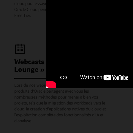
cloud pour essayer une large gamme de services
Oracle Cloud pendant 30 jours avec Oracle Cloud
Free Tier.
Webcasts « Learning
Lounge »
Lors de nos webinaires mensuels, des responsables
produits d'Oracle partagent avec vous les
nombreuses méthodes pour mener à bien vos
projets, tels que la migration des workloads vers le
cloud, la création d'applications natives du cloud et
l'exploitation complète des fonctionnalités d'IA et
d'analyse.