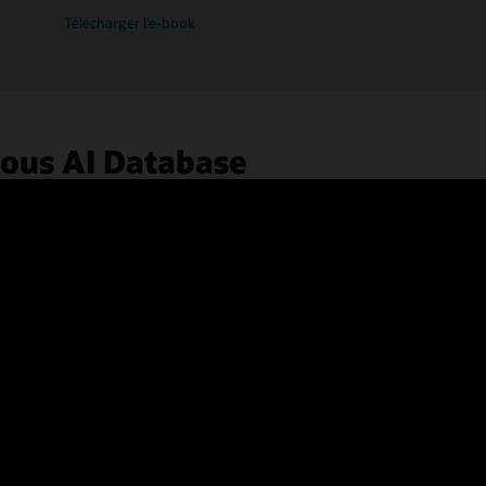
Télécharger l’e-book
ous AI Database
LiveLabs
Bénéficiez d'une expérience pratique de l'utilisation
de Oracle Autonomous AI Database grâce à nos
tutoriels en ligne gratuits. Thèmes abordés :
provisionnement et chargement de données,