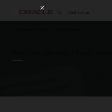
Menu
Oracle Afrique
Autonomous AI Database
Premiers pas avec Oracle Aut
Essayez gratuitement Autonomous AI Database.