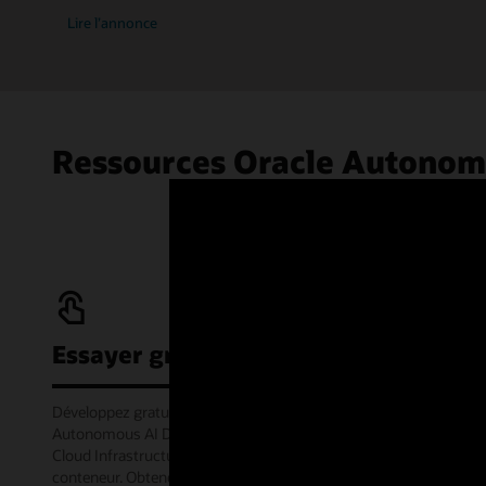
Lire l’annonce
Ressources Oracle Autonom
Essayer gratuitement
Développez gratuitement avec le service Oracle
Autonomous AI Database Always Free sur Oracle
Cloud Infrastructure ou hors ligne via l'image
conteneur. Obtenez également 300 USD de crédit