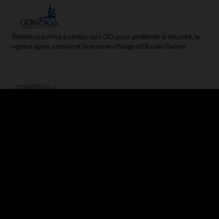
Réalise une mise à niveau vers OCI pour améliorer la sécurité, la
reprise après sinistre et la prise en charge d'Ellucian Banner
Traite 60 000 statuts de véhicule en seulement 10 secondes à
l'aide d'une application personnalisée sur OCI
rsonnalisées et tierces