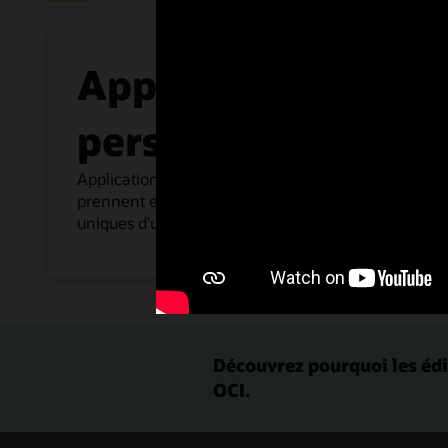
Applications
personnalisées
Applications développées en interne qui
prennent en charge les processus métier
uniques d'une entreprise.
Découvrez pourquoi les édi
OCI.