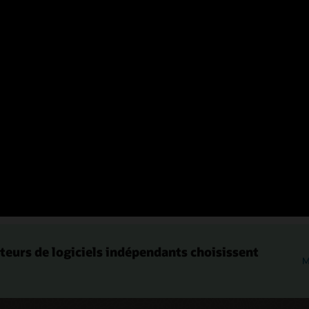
Applications
tierces
Logiciels non Oracle, qui peuvent utiliser des
serveurs d'applications ou des bases de
données Oracle pour des cas d'utilisation tels
que la veille commerciale, l'intégration et l'ERP.
teurs de logiciels indépendants choisissent
M