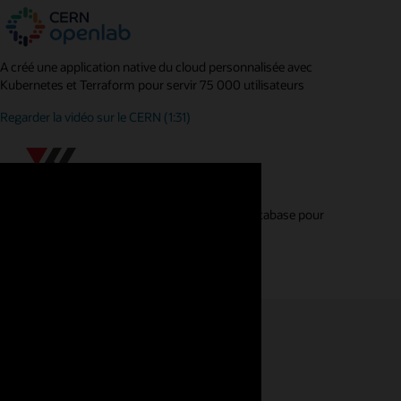
A créé une application native du cloud personnalisée avec
Kubernetes et Terraform pour servir 75 000 utilisateurs
Regarder la vidéo sur le CERN (1:31)
A utilisé Oracle APEX et Oracle Autonomous Database pour
réduire ses frais d'administration