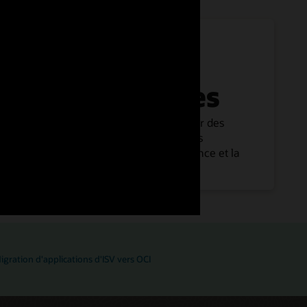
Applications
indépendantes
Applications créées et distribuées par des
fournisseurs de logiciels pour des cas
d'utilisation tels que la vidéoconférence et la
cybersécurité.
igration d'applications d'ISV vers OCI