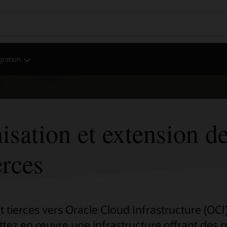
gration
sation et extension de
erces
t tierces vers Oracle Cloud Infrastructure (O
ettez en œuvre une infrastructure offrant des