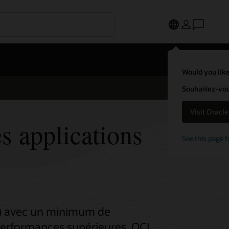
Would you like
Souhaitez-vous
Visit Oracl
s applications
See this page f
CI) avec un minimum de
 performances supérieures. OCI