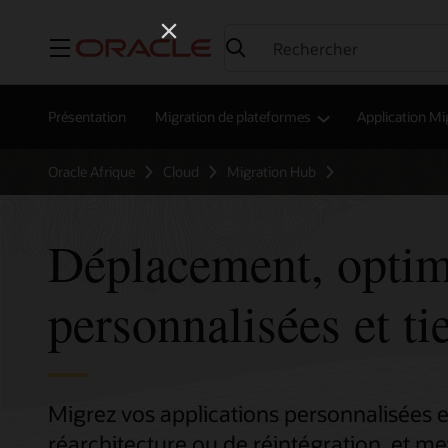
Menu
Présentation
Migration de plateformes
Application Mi
Oracle Afrique
Cloud
Migration Hub
Déplacement, optimi
personnalisées et ti
Migrez vos applications personnalisées e
réarchitecture ou de réintégration, et m