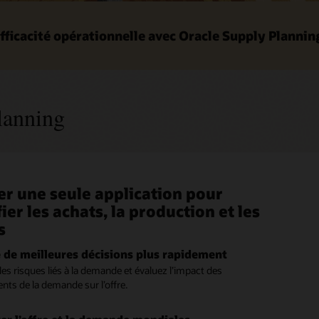
fficacité opérationnelle avec Oracle Supply Plannin
lanning
ser une seule application pour
fier avec stratégie l’ensemble de
endre les performances de la
dez à l'évolution du marché
iser le rendement grâce à une
 votre carnet de commandes client
fier les achats, la production et les
 supply chain
fication des achats
fication efficace de la production
une exécution stratégique
 des solutions à des problèmes critiques
s
impact des modifications de la demande, de l’offre, de la
r à tous les niveaux de la supply chain
r les performances globales du plan
r l’efficacité de la planification de la
ntelligemment les commandes en cours
tion
t de la structure des articles pour éviter les interruptions.
atériel et les capacités dans les usines, les centres de
 un coup d’œil des récapitulatifs agrégés et détaillés des
 priorité à vos commandes en cours pour réduire les délais de
 de meilleures décisions plus rapidement
 l'utilisation des ressources et des composants disponibles,
on, les fournisseurs et les fabricants sous contrat.
e la marge, de la demande, de l’offre, de l’utilisation des
, augmentez vos ventes ou atteignez vos objectifs de marge
 les risques liés à la demande et évaluez l’impact des
nt le stock en cours, les déchets et les délais. Lancez les
s, du temps de passage et d’autres indicateurs.
offre ou la demande change. Simulez plusieurs alternatives de
ier les changements de plan
ts de la demande sur l’offre.
tions pour une exécution en temps réel.
t des commandes et sélectionnez celles qui correspondent le
es modifications du plan et collaborez avec les parties
per des plans contraints
os objectifs commerciaux.
 internes et externes.
tiquer les causes premières
nez automatiquement des ressources et des composants