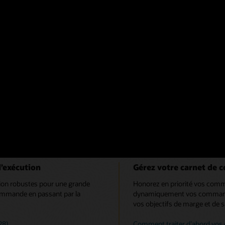
Regarder la vidéo (1:31)
 Fusion Cloud Supply Chain Planning
d’exécution
Gérez votre carnet de
ation robustes pour une grande
Honorez en priorité vos comm
 commande en passant par la
dynamiquement vos commandes e
vos objectifs de marge et de sa
28)
Comment traiter d’abord vos