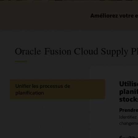
Améliorez votre e
Oracle Fusion Cloud Supply P
Utili
Plani
Compr
Répon
Optim
Gérer
Unifier les processus de
plani
votre
plani
plani
avec 
planification
Simuler
stock
Simulez l’
Planifie
Analyse
Améliore
Gérer i
Planifier un processus
produc
capacité e
Gérez le m
Obtenez en
Donnez la
Prendre
d'achats global
Optimisez
distributi
revenus, d
livraison
Identifiez
en réduisa
ressource
lorsque l’
Identif
changemen
Surveiller les performances
programma
traitemen
Examinez l
Dévelop
mieux à v
prenantes
Diagnos
Sélection