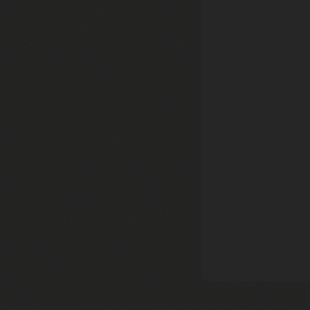
Simulez l’
par glisse
commande
Réduire
Tour 
Exécutez,
atten
dynamique
pénuries 
Lire 
de priori
(PDF
Surveill
Surveillez
commandes
planificat
Tour 
Lire 