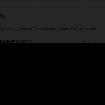
ts
lanning pour améliorer l’efficacité opérationnelle et réduire les coûts.
ResMed améliore son s
Supply Planning