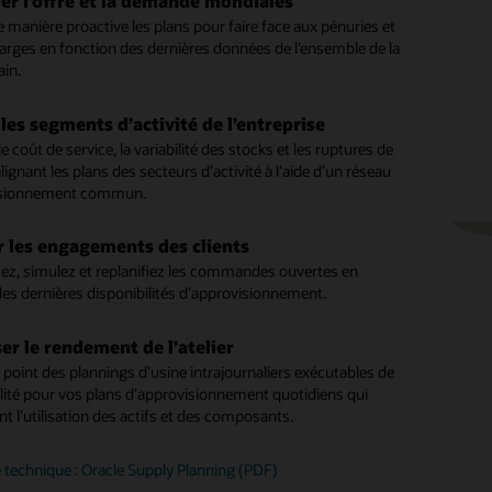
rer l’offre et la demande mondiales
es calendriers de production exécutables
s pour réduire les délais et les contraintes de capacité.
a navigation guidée pour explorer les détails et effectuer une
 manière proactive les plans pour faire face aux pénuries et
intelligemment aux changements de l’offre et de
 programmes de production réalisables qui prennent en
e cause à effet des problèmes.
r instantanément le nouveau plan
arges en fonction des dernières données de l’ensemble de la
ande
s dernières contraintes de matériaux, de capacité et de
ain.
des commandes prêtes à construire et publiez des
s divers besoins de planification de la
.
’approvisionnement disponible pour planifier de nouvelles
ion et d’exécution
ations d’achat et de transfert.
e aux questions ad hoc
 et réduisez les délais tout en respectant les dates de
la production par processus, assemblage, de configuration à la
z facilement les analyses pour visualiser les problèmes,
 les segments d’activité de l’entreprise
existantes.
er les passages afin de minimiser les temps
t externalisée, ainsi que l'expédition directe et l'exécution
 évidence les exceptions et vous concentrer sur ce qui
fficacement votre carnet de commandes
e coût de service, la variabilité des stocks et les ruptures de
ve.
lignant les plans des secteurs d’activité à l’aide d’un réseau
le coût de la satisfaction de la demande la plus urgente tout
r d’abord les commandes les plus importantes
le rendement et l’utilisation des actifs grâce à des
isionnement commun.
ant les expéditions pour atteindre les objectifs de recettes.
 qui effectuent des passages efficaces en fonction des
sez les commandes dans le carnet de commandes en utilisant
d’horizon du produit Supply Planning
de votre secteur d’activité, en minimisant les temps
 métier flexibles qui maximisent le chiffre d’affaires, la marge
 les engagements des clients
fier de manière dynamique la production afin de
é.
ce.
les retards
sez, simulez et replanifiez les commandes ouvertes en
des dernières disponibilités d’approvisionnement.
instantanément aux pannes de machines, aux pénuries de
e les goulots d’étranglement dans l’atelier
e les problèmes d’approvisionnement et
vre, aux retards matériels et aux changements de priorités
tion
les opérations d'ordres de travail avec la séquence d’attributs
de. Publiez des plannings ajustés pour l’exécution en atelier
er le rendement de l’atelier
afin d’optimiser l’efficacité de vos processus de planification
 les changements par hypothèses concernant
besoins tout au long de la journée.
 point des plannings d’usine intrajournaliers exécutables de
uction.
ionnement, le mode de transit et les contraintes d’expédition
lité pour vos plans d’approvisionnement quotidiens qui
r rapidement et trouver les meilleures solutions.
t l’utilisation des actifs et des composants.
 l’impact des changements de planning
r une planification des commandes par
des simulations rapides et intégrées afin de résoudre les
ion
 technique : Oracle Supply Planning (PDF)
 de planification de la production, effectuer des ajustements