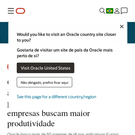
Menu
Close
Would you like to visit an Oracle country site closer
to you?
Gostaria de visitar um site de país da Oracle mais
perto de si?
Visit Oracle United States
Os agentes de IA da Oracle
Não obrigado, prefiro ficar aqui
ajudam a automatizar dezenas de
See this page for a different country/region
processos à medida que as
empresas buscam maior
produtividade
Oracle lança mais de 50 agentes de IA nos aplicativos Fusion