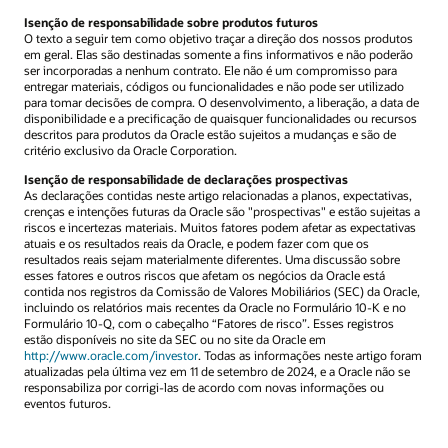
Isenção de responsabilidade sobre produtos futuros
O texto a seguir tem como objetivo traçar a direção dos nossos produtos
em geral. Elas são destinadas somente a fins informativos e não poderão
ser incorporadas a nenhum contrato. Ele não é um compromisso para
entregar materiais, códigos ou funcionalidades e não pode ser utilizado
para tomar decisões de compra. O desenvolvimento, a liberação, a data de
disponibilidade e a precificação de quaisquer funcionalidades ou recursos
descritos para produtos da Oracle estão sujeitos a mudanças e são de
critério exclusivo da Oracle Corporation.
Isenção de responsabilidade de declarações prospectivas
As declarações contidas neste artigo relacionadas a planos, expectativas,
crenças e intenções futuras da Oracle são "prospectivas" e estão sujeitas a
riscos e incertezas materiais. Muitos fatores podem afetar as expectativas
atuais e os resultados reais da Oracle, e podem fazer com que os
resultados reais sejam materialmente diferentes. Uma discussão sobre
esses fatores e outros riscos que afetam os negócios da Oracle está
contida nos registros da Comissão de Valores Mobiliários (SEC) da Oracle,
incluindo os relatórios mais recentes da Oracle no Formulário 10-K e no
Formulário 10-Q, com o cabeçalho “Fatores de risco”. Esses registros
estão disponíveis no site da SEC ou no site da Oracle em
http://www.oracle.com/investor
. Todas as informações neste artigo foram
atualizadas pela última vez em 11 de setembro de 2024, e a Oracle não se
responsabiliza por corrigi-las de acordo com novas informações ou
eventos futuros.