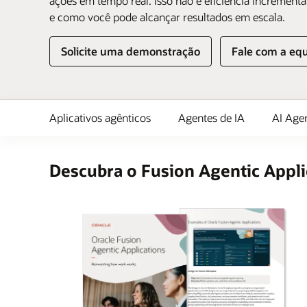
ações em tempo real. Isso não é eficiência increment
e como você pode alcançar resultados em escala.
Solicite uma demonstração
Fale com a eq
Aplicativos agênticos
Agentes de IA
AI Age
Descubra o Fusion Agentic Appli