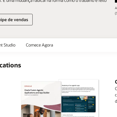
al. É uma mudança radical na forma como o trabalho é feito
A
(
uipe de vendas
nt Studio
Comece Agora
cations
C
c
d