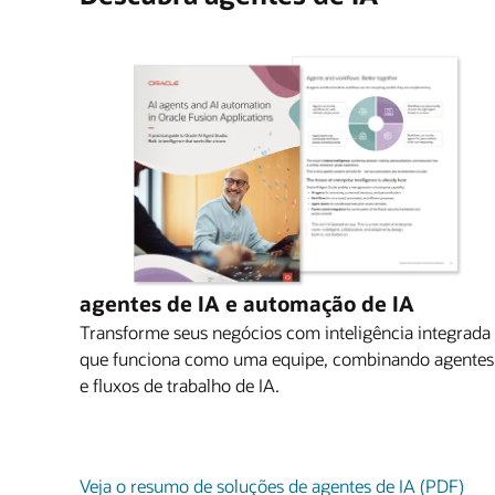
Agentic Application
Agentic Application
Agentic Applications
Batch Process Manufacturing Workspace
Career Advancement Command Center
Espaço de trabalho de conformidade de c
Collectors Workspace
Cross-Sell Program Workspace
Workspace de Ajuda para contratação para
agentes de IA e automação de IA
Cost Accounting Close Workspace
Sales Command Center
Transforme seus negócios com inteligência integrada
Workspace de trabalho do concierge do g
que funciona como uma equipe, combinando agentes
e fluxos de trabalho de IA.
Design to Source Workspace
Ajuda para funcionários
Veja o resumo de soluções de agentes de IA (PDF)